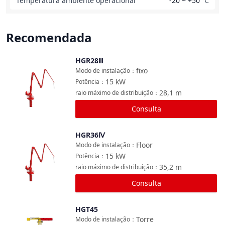
Temperatura ambiente operacional
-20 ~ +50
℃
Recomendada
HGR28Ⅲ
Comparar
fixo
Modo de instalação
：
15
kW
Potência
：
28,1
m
raio máximo de distribuição
：
Consulta
HGR36Ⅳ
Comparar
Floor
Modo de instalação
：
15
kW
Potência
：
35,2
m
raio máximo de distribuição
：
Consulta
HGT45
Comparar
Torre
Modo de instalação
：