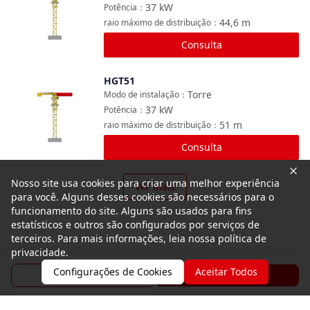
37
kW
Potência
：
44,6
m
raio máximo de distribuição
：
Consulta
HGT51
Comparar
Torre
Modo de instalação
：
37
kW
Potência
：
51
m
raio máximo de distribuição
：
Consulta
Nosso site usa cookies para criar uma melhor experiência
Ver Mais
para você. Alguns desses cookies são necessários para o
funcionamento do site. Alguns são usados para fins
estatísticos e outros são configurados por serviços de
terceiros. Para mais informações, leia nossa política de
privacidade.
Configurações de Cookies
Aceitar Todos
Folheto
Consulta