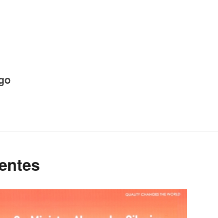
igo
centes