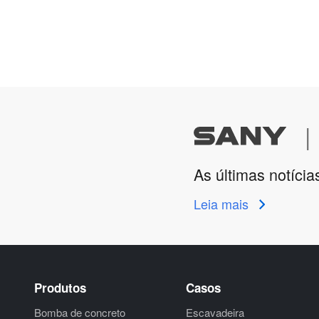
|
As últimas notícia
Leia mais
Produtos
Casos
Bomba de concreto
Escavadeira