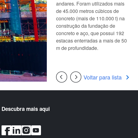
andares. Foram utilizados mais
de 45.000 metros cúbicos de
concreto (mais de 110.000 t) na
construção da fundação de
concreto e aço, que possui 192
estacas enterradas a mais de 50
m de profundidade.
Voltar para lista
Descubra mais aqui