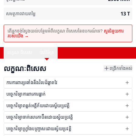
13
T
សមត្ថភាពវាយតម្លៃ
តើអ្នកចង់ស្វែងយល់បន្ថែមអំពីលក្ខណៈពិសេសនៃឧបករណ៍ទេ?
សួរជំនួយការ
របស់យើង →
លក្ខណៈពិសេស
ប៉ារ៉ាម៉ែត្រ
លក្ខណៈពិសេស
ពង្រីកទាំងអស់
ការការពារប្រឆាំងនឹងវិលដ៏ឆ្លាតវៃ
បច្ចេកវិទ្យាការពារការធ្លាក់
បច្ចេកវិទ្យាពន្លត់អគ្គីភ័យដោយស្វ័យប្រវត្តិ
បច្ចេកវិទ្យាចាក់សោរកាប៊ីនដោយស្វ័យប្រវត្តិ
បច្ចេកវិទ្យាហ្វ្រាំងបញ្ច្រាសដោយស្វ័យប្រវត្តិ