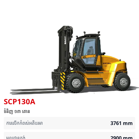
SCP130A
ទំនិញ ១៣ តោន
3761
mm
ការលើកកំពស់អតិបរមា
2900
mm
មូលដ្ឋានកង់