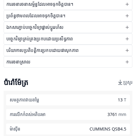
ការរចនារចនាសម្ព័ន្ធដែលអាចទុកចិត្តបាន។
ប្រព័ន្ធថាមពលដែលអាចទុកចិត្តបាន។
ឯកសារភ្ជាប់បច្ចេកវិទ្យាផ្លាស់ប្តូររហ័ស
បច្ចេកវិទ្យាគ្រប់គ្រងប្រកបដោយប្រសិទ្ធភាព
បរិយាកាសប្រតិបត្តិការប្រកបដោយផាសុកភាព
ការរចនាស្រាល
ប៉ារ៉ាម៉ែត្រ
ប្រូសួរ
សមត្ថភាពវាយតម្លៃ
13
T
ការលើកកំពស់អតិបរមា
3761
mm
ម៉ាស៊ីន
CUMMINS QSB4.5