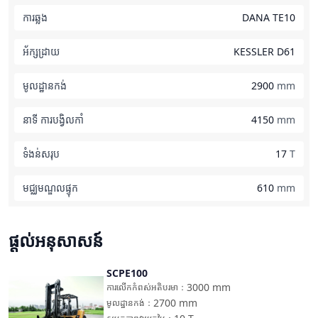
ការឆ្លង
DANA TE10
អ័ក្សដ្រាយ
KESSLER D61
មូលដ្ឋានកង់
2900
mm
នាទី ការបង្វិលកាំ
4150
mm
ទំងន់សរុប
17
T
មជ្ឈមណ្ឌលផ្ទុក
610
mm
ផ្តល់អនុសាសន៍
SCPE100
ប្រៀបធៀប
3000
mm
ការលើកកំពស់អតិបរមា
：
2700
mm
មូលដ្ឋានកង់
：