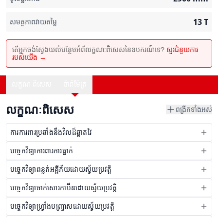
13
T
សមត្ថភាពវាយតម្លៃ
តើអ្នកចង់ស្វែងយល់បន្ថែមអំពីលក្ខណៈពិសេសនៃឧបករណ៍ទេ?
សួរជំនួយការ
របស់យើង →
លក្ខណៈពិសេស
ប៉ារ៉ាម៉ែត្រ
លក្ខណៈពិសេស
ពង្រីកទាំងអស់
ការការពារប្រឆាំងនឹងវិលដ៏ឆ្លាតវៃ
បច្ចេកវិទ្យាការពារការធ្លាក់
បច្ចេកវិទ្យាពន្លត់អគ្គីភ័យដោយស្វ័យប្រវត្តិ
បច្ចេកវិទ្យាចាក់សោរកាប៊ីនដោយស្វ័យប្រវត្តិ
បច្ចេកវិទ្យាហ្វ្រាំងបញ្ច្រាសដោយស្វ័យប្រវត្តិ