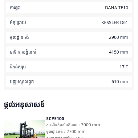
ការឆ្លង
DANA TE10
អ័ក្សដ្រាយ
KESSLER D61
មូលដ្ឋានកង់
2900
mm
នាទី ការបង្វិលកាំ
4150
mm
ទំងន់សរុប
17
T
មជ្ឈមណ្ឌលផ្ទុក
610
mm
ផ្តល់អនុសាសន៍
SCPE100
ប្រៀបធៀប
3000
mm
ការលើកកំពស់អតិបរមា
：
2700
mm
មូលដ្ឋានកង់
：