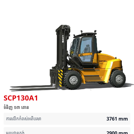
SCP130A1
ទំនិញ ១៣ តោន
3761
mm
ការលើកកំពស់អតិបរមា
2900
mm
មូលដ្ឋានកង់