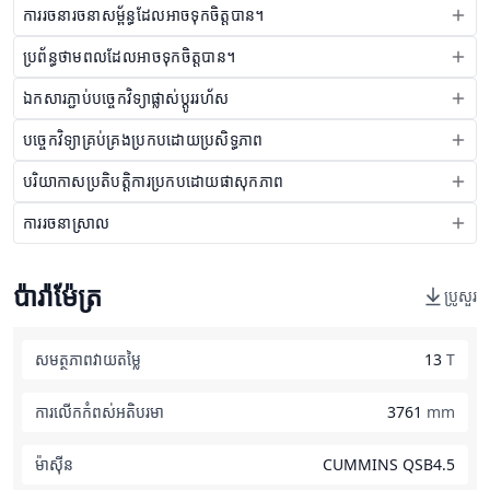
ការរចនារចនាសម្ព័ន្ធដែលអាចទុកចិត្តបាន។
ប្រព័ន្ធថាមពលដែលអាចទុកចិត្តបាន។
ឯកសារភ្ជាប់បច្ចេកវិទ្យាផ្លាស់ប្តូររហ័ស
បច្ចេកវិទ្យាគ្រប់គ្រងប្រកបដោយប្រសិទ្ធភាព
បរិយាកាសប្រតិបត្តិការប្រកបដោយផាសុកភាព
ការរចនាស្រាល
ប៉ារ៉ាម៉ែត្រ
ប្រូសួរ
សមត្ថភាពវាយតម្លៃ
13
T
ការលើកកំពស់អតិបរមា
3761
mm
ម៉ាស៊ីន
CUMMINS QSB4.5