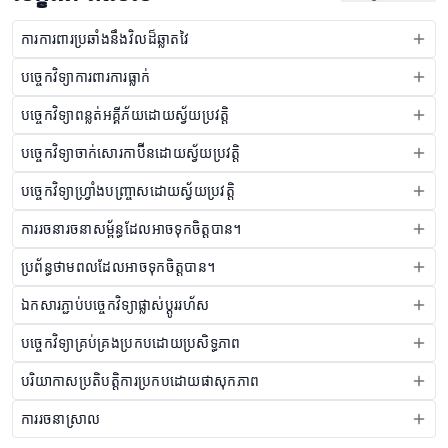
ការការពារប្រឆាំងនឹងវិលដ៏ឆ្លាតវៃ
បច្ចេកវិទ្យាការពារការធ្លាក់
បច្ចេកវិទ្យាពន្លត់អគ្គីភ័យដោយស្វ័យប្រវត្តិ
បច្ចេកវិទ្យាចាក់សោរកាប៊ីនដោយស្វ័យប្រវត្តិ
បច្ចេកវិទ្យាហ្វ្រាំងបញ្ច្រាសដោយស្វ័យប្រវត្តិ
ការរចនារចនាសម្ព័ន្ធដែលអាចទុកចិត្តបាន។
ប្រព័ន្ធថាមពលដែលអាចទុកចិត្តបាន។
ឯកសារភ្ជាប់បច្ចេកវិទ្យាផ្លាស់ប្តូររហ័ស
បច្ចេកវិទ្យាគ្រប់គ្រងប្រកបដោយប្រសិទ្ធភាព
បរិយាកាសប្រតិបត្តិការប្រកបដោយផាសុកភាព
ការរចនាស្រាល