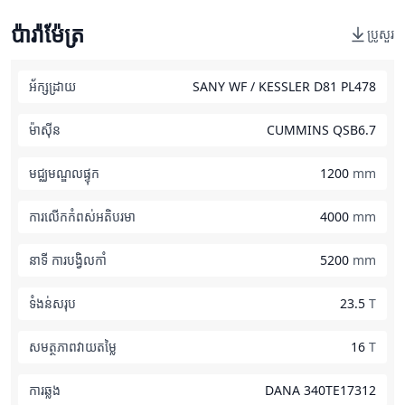
ប៉ារ៉ាម៉ែត្រ
ប្រូសួរ
អ័ក្សដ្រាយ
SANY WF / KESSLER D81 PL478
ម៉ាស៊ីន
CUMMINS QSB6.7
មជ្ឈមណ្ឌលផ្ទុក
1200
mm
ការលើកកំពស់អតិបរមា
4000
mm
នាទី ការបង្វិលកាំ
5200
mm
ទំងន់សរុប
23.5
T
សមត្ថភាពវាយតម្លៃ
16
T
ការឆ្លង
DANA 340TE17312