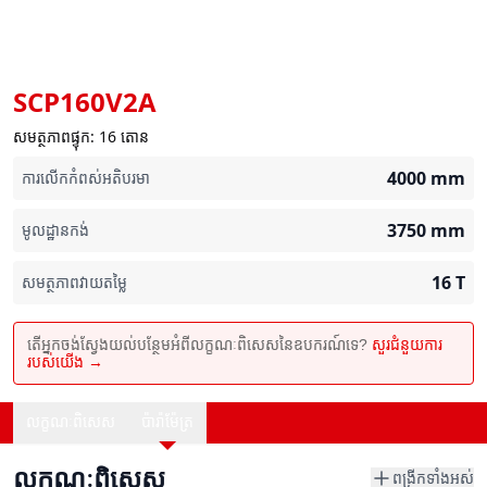
SCP160V2A
សមត្ថភាពផ្ទុក: 16 តោន
4000
mm
ការលើកកំពស់អតិបរមា
3750
mm
មូលដ្ឋានកង់
16
T
សមត្ថភាពវាយតម្លៃ
តើអ្នកចង់ស្វែងយល់បន្ថែមអំពីលក្ខណៈពិសេសនៃឧបករណ៍ទេ?
សួរជំនួយការ
របស់យើង →
លក្ខណៈពិសេស
ប៉ារ៉ាម៉ែត្រ
លក្ខណៈពិសេស
ពង្រីកទាំងអស់