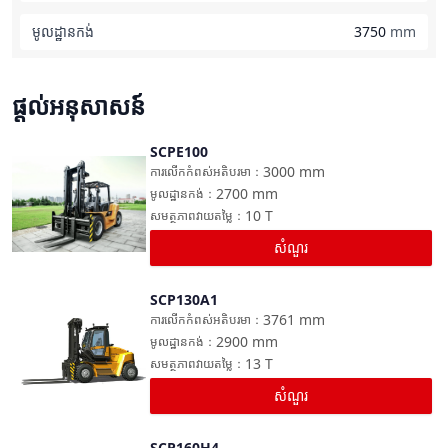
មូលដ្ឋានកង់
3750
mm
ផ្តល់អនុសាសន៍
SCPE100
ប្រៀបធៀប
3000
mm
ការលើកកំពស់អតិបរមា
：
2700
mm
មូលដ្ឋានកង់
：
10
T
សមត្ថភាពវាយតម្លៃ
：
សំណួរ
SCP130A1
ប្រៀបធៀប
3761
mm
ការលើកកំពស់អតិបរមា
：
2900
mm
មូលដ្ឋានកង់
：
13
T
សមត្ថភាពវាយតម្លៃ
：
សំណួរ
SCP160H4