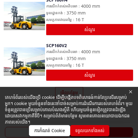
ប្រៀបធៀប
4000
mm
ការលើកកំពស់អតិបរមា
：
3750
mm
មូលដ្ឋានកង់
：
16
T
សមត្ថភាពវាយតម្លៃ
：
សំណួរ
SCP160V2
ប្រៀបធៀប
4000
mm
ការលើកកំពស់អតិបរមា
：
3750
mm
មូលដ្ឋានកង់
：
16
T
សមត្ថភាពវាយតម្លៃ
：
សំណួរ
មើលបន្ថែម
គេហទំព័ររបស់យើងប្រើ cookie ដើម្បីបង្កើតបទពិសោធន៍កាន់តែប្រសើរសម្រាប់
អ្នក។ cookie មួយចំនួនទាំងនេះចាំបាច់សម្រាប់ការដំណើរការរបស់គេហទំព័រ។ មួយ
ចំនួនត្រូវបានប្រើសម្រាប់គោលបំណងស្ថិតិ ហើយមួយចំនួនទៀតត្រូវបានដំឡើង
ដោយសេវាកម្មភាគីទីបី។ សម្រាប់ព័ត៌មានបន្ថែម សូមអានគោលនយោបាយឯកជន
ភាពរបស់យើង។
ការកំណត់ Cookie
ទទួលយកទាំងអស់
ប្រូសួរ
សំណួរ