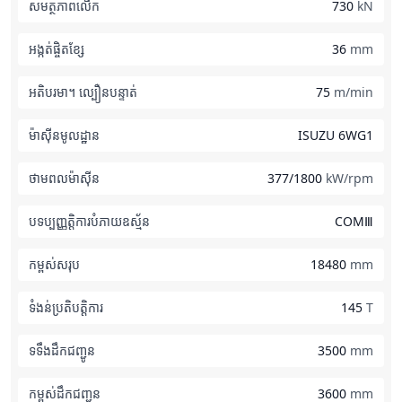
សមត្ថភាពលើក
730
kN
អង្កត់ផ្ចិតខ្សែ
36
mm
អតិបរមា។ ល្បឿនបន្ទាត់
75
m/min
ម៉ាស៊ីនមូលដ្ឋាន
ISUZU 6WG1
ថាមពលម៉ាស៊ីន
377/1800
kW/rpm
បទប្បញ្ញត្តិការបំភាយឧស្ម័ន
COMⅢ
កម្ពស់សរុប
18480
mm
ទំងន់ប្រតិបត្តិការ
145
T
ទទឹងដឹកជញ្ជូន
3500
mm
កម្ពស់ដឹកជញ្ជូន
3600
mm