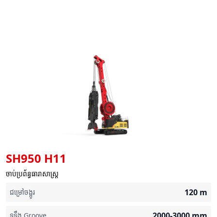
SH950 H11
ចាប់ប្រព័ន្ធធារាសាស្រ្ត
120
m
ជម្រៅចង្អូរ
2000-3000
mm
ទទឹង Groove