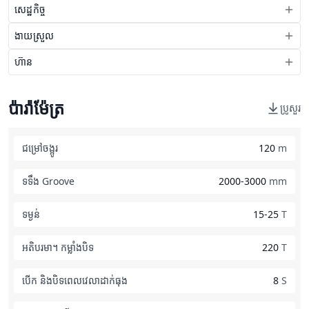
សេដ្ឋកិច្ច
ងាយស្រួល
ហ៊ាន
ប៉ារ៉ាម៉ែត្រ
ប្រូសួរ
ជម្រៅចង្អូរ
120
m
ទទឹង Groove
2000-3000
mm
ទម្ងន់
15-25
T
អតិបរមា។ កម្លាំងបិទ
220
T
បើក និងបិទពេលវេលាដាក់ធុង
8
S