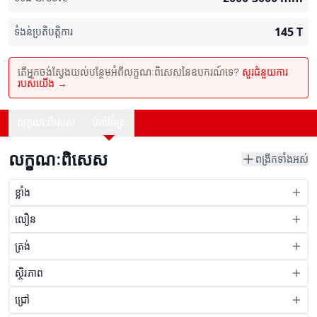
145
T
ទំងន់ប្រតិបត្តិការ
តើអ្នកចង់ស្វែងយល់បន្ថែមអំពីលក្ខណៈពិសេសនៃឧបករណ៍ទេ?
សួរជំនួយការ
របស់យើង →
លក្ខណៈពិសេស
ប៉ារ៉ាម៉ែត្រ
លក្ខណៈពិសេស
ពង្រីកទាំងអស់
ខ្លាំង
លឿន
ត្រង់
ស្ថិរភាព
ជ្រៅ