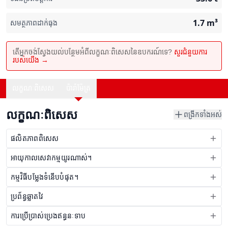
1.7
m³
សមត្ថភាពដាក់ធុង
តើអ្នកចង់ស្វែងយល់បន្ថែមអំពីលក្ខណៈពិសេសនៃឧបករណ៍ទេ?
សួរជំនួយការ
របស់យើង →
លក្ខណៈពិសេស
ប៉ារ៉ាម៉ែត្រ
លក្ខណៈពិសេស
ពង្រីកទាំងអស់
ផលិតភាពពិសេស
អាយុកាលសេវាកម្មយូរណាស់។
កម្មវិធីបម្លែងទំនើបបំផុត។
ប្រព័ន្ធឆ្លាតវៃ
ការប្រើប្រាស់ប្រេងឥន្ធនៈទាប