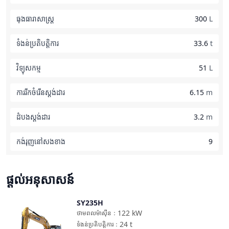
ធុងធារាសាស្ត្រ
300
L
ទំងន់ប្រតិបត្តិការ
33.6
t
វិទ្យុសកម្ម
51
L
ការរីកចំរើនស្តង់ដារ
6.15
m
ដំបងស្តង់ដារ
3.2
m
កង់រុញនៅសងខាង
9
ផ្តល់អនុសាសន៍
SY235H
ប្រៀបធៀប
122
kW
ថាមពលម៉ាស៊ីន
：
24
t
ទំងន់ប្រតិបត្តិការ
：