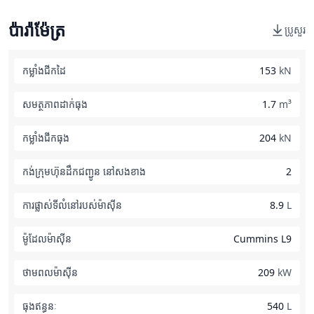
ប៉ារ៉ាម៉ែត្រ
ប្រូសួរ
កម្លាំងជីកដៃ
153
kN
សមត្ថភាពដាក់ធុង
1.7
m³
កម្លាំងជីកធុង
204
kN
កង់ក្រុមហ៊ុនដឹកជញ្ជូន នៅសងខាង
2
ការផ្លាស់ទីលំនៅរបស់ម៉ាស៊ីន
8.9
L
ម៉ូដែលម៉ាស៊ីន
Cummins L9
ថាមពលម៉ាស៊ីន
209
kW
ធុងឥន្ធនៈ
540
L