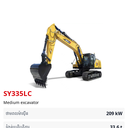
SY335LC
Medium excavator
209
kW
ថាមពលម៉ាស៊ីន
33.6
t
ទំងន់ប្រតិបត្តិការ