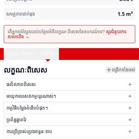
1.5
m³
សមត្ថភាពដាក់ធុង
តើអ្នកចង់ស្វែងយល់បន្ថែមអំពីលក្ខណៈពិសេសនៃឧបករណ៍ទេ?
សួរជំនួយការ
របស់យើង →
លក្ខណៈពិសេស
ប៉ារ៉ាម៉ែត្រ
លក្ខណៈពិសេស
ពង្រីកទាំងអស់
ផលិតភាពពិសេស
អាយុកាលសេវាកម្មយូរណាស់។
កម្មវិធីបម្លែងទំនើបបំផុត។
ប្រព័ន្ធឆ្លាតវៃ
ការប្រើប្រាស់ប្រេងឥន្ធនៈទាប