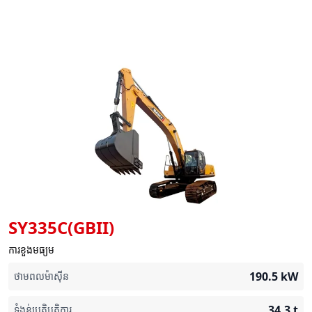
SY335C(GBII)
ការខួងមធ្យម
190.5
kW
ថាមពលម៉ាស៊ីន
34.3
t
ទំងន់ប្រតិបត្តិការ