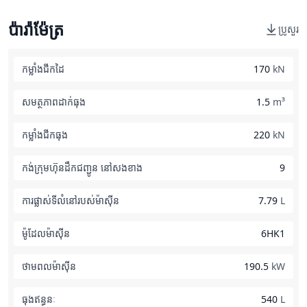
ប៉ារ៉ាម៉ែត្រ
ប្រូសួរ
កម្លាំងជីកដៃ
170
kN
សមត្ថភាពដាក់ធុង
1.5
m³
កម្លាំងជីកធុង
220
kN
កង់ក្រុមហ៊ុនដឹកជញ្ជូន នៅសងខាង
9
ការផ្លាស់ទីលំនៅរបស់ម៉ាស៊ីន
7.79
L
ម៉ូដែលម៉ាស៊ីន
6HK1
ថាមពលម៉ាស៊ីន
190.5
kW
ធុងឥន្ធនៈ
540
L