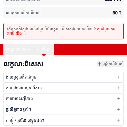
60
T
សមត្ថភាពលើកអតិបរមា
តើអ្នកចង់ស្វែងយល់បន្ថែមអំពីលក្ខណៈពិសេសនៃឧបករណ៍ទេ?
សួរជំនួយការ
របស់យើង →
លក្ខណៈពិសេស
ប៉ារ៉ាម៉ែត្រ
លក្ខណៈពិសេស
ពង្រីកទាំងអស់
ងាយស្រួលដឹកជញ្ជូន
ការលួងលោមអ្នកបើកបរ
ការធានាសុវត្ថិភាព
ប្រសិទ្ធភាពខ្ពស់។
ការផ្គុំ / រុះរើដោយខ្លួនឯង។