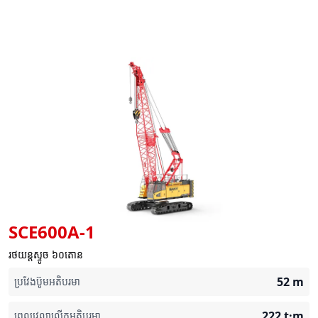
SCE600A-1
រថយន្តស្ទូច ៦០តោន
52
m
ប្រវែងប៊ូមអតិបរមា
222
t·m
ពេលវេលាលើកអតិបរមា