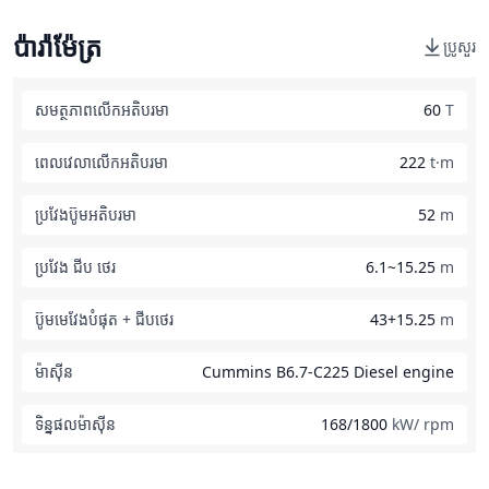
ប៉ារ៉ាម៉ែត្រ
ប្រូសួរ
សមត្ថភាពលើកអតិបរមា
60
T
ពេលវេលាលើកអតិបរមា
222
t·m
ប្រវែងប៊ូមអតិបរមា
52
m
ប្រវែង ជីប ថេរ
6.1~15.25
m
ប៊ូមមេវែងបំផុត + ជីបថេរ
43+15.25
m
ម៉ាស៊ីន
Cummins B6.7-C225 Diesel engine
ទិន្នផលម៉ាស៊ីន
168/1800
kW/ rpm