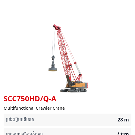
SCC750HD/Q-A
Multifunctional Crawler Crane
28
m
ប្រវែងប៊ូមអតិបរមា
/
t·m
ពេលវេលាលើកអតិបរមា