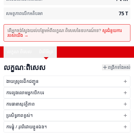
75
T
សមត្ថភាពលើកអតិបរមា
តើអ្នកចង់ស្វែងយល់បន្ថែមអំពីលក្ខណៈពិសេសនៃឧបករណ៍ទេ?
សួរជំនួយការ
របស់យើង →
លក្ខណៈពិសេស
ប៉ារ៉ាម៉ែត្រ
លក្ខណៈពិសេស
ពង្រីកទាំងអស់
ងាយស្រួលដឹកជញ្ជូន
ការលួងលោមអ្នកបើកបរ
ការធានាសុវត្ថិភាព
ប្រសិទ្ធភាពខ្ពស់។
ការផ្គុំ / រុះរើដោយខ្លួនឯង។