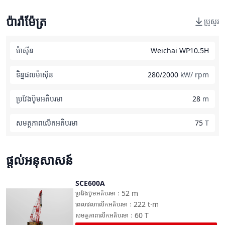
ប៉ារ៉ាម៉ែត្រ
ប្រូសួរ
ម៉ាស៊ីន
Weichai WP10.5H
ទិន្នផលម៉ាស៊ីន
280/2000
kW/ rpm
ប្រវែងប៊ូមអតិបរមា
28
m
សមត្ថភាពលើកអតិបរមា
75
T
ផ្តល់អនុសាសន៍
SCE600A
ប្រៀបធៀប
52
m
ប្រវែងប៊ូមអតិបរមា
：
222
t·m
ពេលវេលាលើកអតិបរមា
：
60
T
សមត្ថភាពលើកអតិបរមា
：