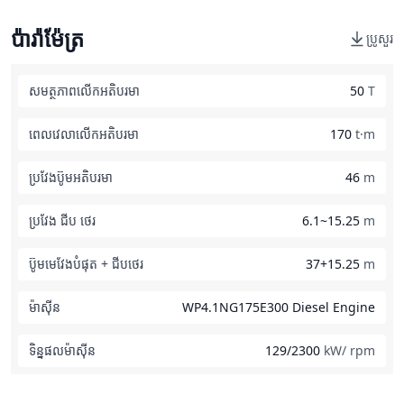
ប៉ារ៉ាម៉ែត្រ
ប្រូសួរ
សមត្ថភាពលើកអតិបរមា
50
T
ពេលវេលាលើកអតិបរមា
170
t·m
ប្រវែងប៊ូមអតិបរមា
46
m
ប្រវែង ជីប ថេរ
6.1~15.25
m
ប៊ូមមេវែងបំផុត + ជីបថេរ
37+15.25
m
ម៉ាស៊ីន
WP4.1NG175E300 Diesel Engine
ទិន្នផលម៉ាស៊ីន
129/2300
kW/ rpm