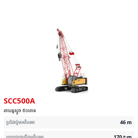
SCC500A
រថយន្តស្ទូច ៥០តោន
46
m
ប្រវែងប៊ូមអតិបរមា
170
t·m
ពេលវេលាលើកអតិបរមា