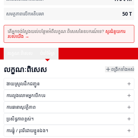
50
T
សមត្ថភាពលើកអតិបរមា
តើអ្នកចង់ស្វែងយល់បន្ថែមអំពីលក្ខណៈពិសេសនៃឧបករណ៍ទេ?
សួរជំនួយការ
របស់យើង →
លក្ខណៈពិសេស
ប៉ារ៉ាម៉ែត្រ
លក្ខណៈពិសេស
ពង្រីកទាំងអស់
ងាយស្រួលដឹកជញ្ជូន
ការលួងលោមអ្នកបើកបរ
ការធានាសុវត្ថិភាព
ប្រសិទ្ធភាពខ្ពស់។
ការផ្គុំ / រុះរើដោយខ្លួនឯង។