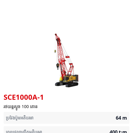
SCE1000A-1
រថយន្តស្ទូច 100 តោន
64
m
ប្រវែងប៊ូមអតិបរមា
400
t·m
ពេលវេលាលើកអតិបរមា