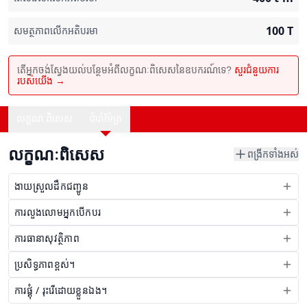
100
T
សមត្ថភាពលើកអតិបរមា
តើអ្នកចង់ស្វែងយល់បន្ថែមអំពីលក្ខណៈពិសេសនៃឧបករណ៍ទេ?
សួរជំនួយការ
របស់យើង →
លក្ខណៈពិសេស
ប៉ារ៉ាម៉ែត្រ
លក្ខណៈពិសេស
ពង្រីកទាំងអស់
ងាយស្រួលដឹកជញ្ជូន
ការលួងលោមអ្នកបើកបរ
ការធានាសុវត្ថិភាព
ប្រសិទ្ធភាពខ្ពស់។
ការផ្គុំ / រុះរើដោយខ្លួនឯង។