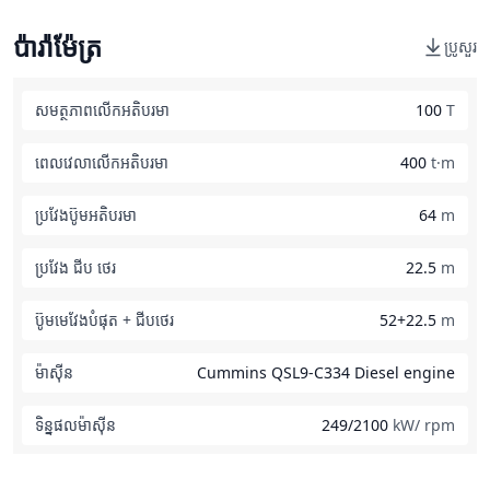
ប៉ារ៉ាម៉ែត្រ
ប្រូសួរ
សមត្ថភាពលើកអតិបរមា
100
T
ពេលវេលាលើកអតិបរមា
400
t·m
ប្រវែងប៊ូមអតិបរមា
64
m
ប្រវែង ជីប ថេរ
22.5
m
ប៊ូមមេវែងបំផុត + ជីបថេរ
52+22.5
m
ម៉ាស៊ីន
Cummins QSL9-C334 Diesel engine
ទិន្នផលម៉ាស៊ីន
249/2100
kW/ rpm