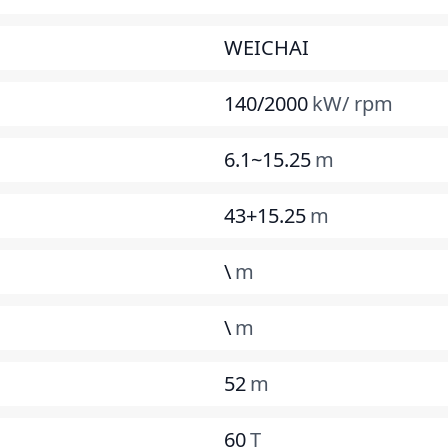
WEICHAI
140/2000
kW/ rpm
6.1~15.25
m
43+15.25
m
\
m
\
m
52
m
60
T