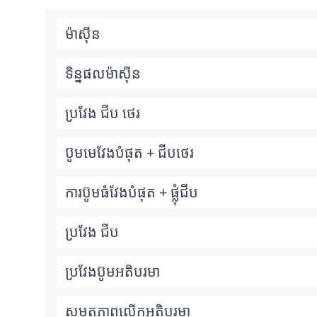
ម៉ាស៊ីន
ទិន្នផលម៉ាស៊ីន
ប្រវែង ជីប ថេរ
ប៊ូមមេវែងបំផុត + ជីបថេរ
ការ​ប៊ូម​ធំ​វែង​បំផុត + ផ្លុំ​ជីប
ប្រវែង ជីប
ប្រវែងប៊ូមអតិបរមា
សមត្ថភាពលើកអតិបរមា