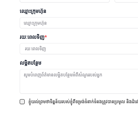
ឈ្មោះក្រុមហ៊ុន
រយៈពេលទិញ
*
រយៈពេលទិញ
លម្អិតបន្ថែម
ខ្ញុំយល់ព្រមថាទិន្នន័យរបស់ខ្ញុំពីទម្រង់ទំនាក់ទំនងត្រូវបានប្រមូល និងដំ