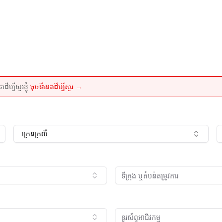
្បីសួរខ្ញុំ
ចុចទីនេះដើម្បីសួរ →
ក្រេនក្រលឺ