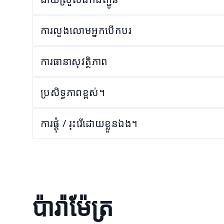
ការលួងលោមអ្នកបើកបរ
ការធានាសុវត្ថិភាព
ប្រសិទ្ធភាពខ្ពស់។
ការផ្គុំ / រុះរើដោយខ្លួនឯង។
ប៉ារ៉ាម៉ែត្រ