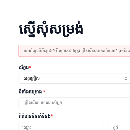
ស្នើសុំសម្រង់
មានសំណួរអំពីទម្រង់? មិនប្រាកដថាត្រូវជ្រើសរើសឧបករណ៍ណា? ចុចទីនេះដើម
បរិក្ខារ
*
សត្វក្រៀល
ទីតាំងគម្រោង
*
ជ្រើសរើសប្រទេសរបស់អ្នក
ព័ត៌មានទំនាក់ទំនង
*
កូដ