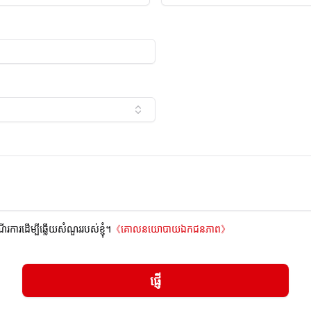
ណើរការដើម្បីឆ្លើយសំណួររបស់ខ្ញុំ។
《
គោលនយោបាយឯកជនភាព
》
ផ្ញើ