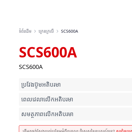
ទំព័រដើម
ក្រេនក្រលឺ
SCS600A
SCS600A
SCS600A
ប្រវែងប៊ូមអតិបរមា
ពេលវេលាលើកអតិបរមា
សមត្ថភាពលើកអតិបរមា
តើអ្នកចង់ស្វែងយល់បន្ថែមអំពីលក្ខណៈពិសេសនៃឧបករណ៍ទេ?
សួរជំនួយ