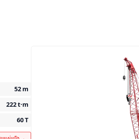
52
m
222
t·m
60
T
ការរបស់យើង →