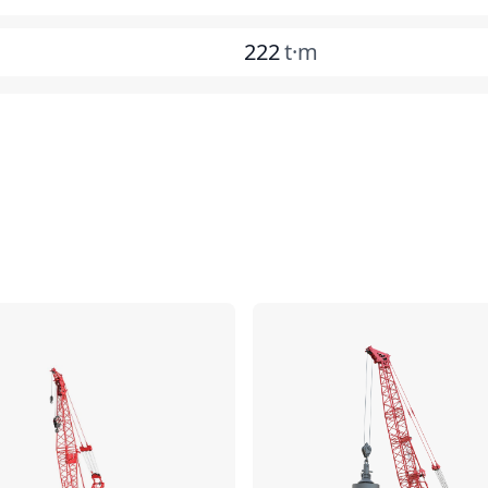
222
t·m
ប្រៀបធៀប