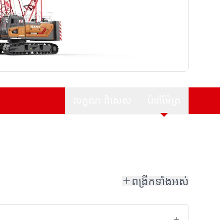
លក្ខណៈពិសេស
ប៉ារ៉ាម៉ែត្រ
ពង្រីកទាំងអស់