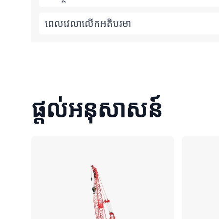
ពេលវេលាលើកអតិបរមា
ផ្តល់អនុសាសន៍
ប្រៀបធៀប