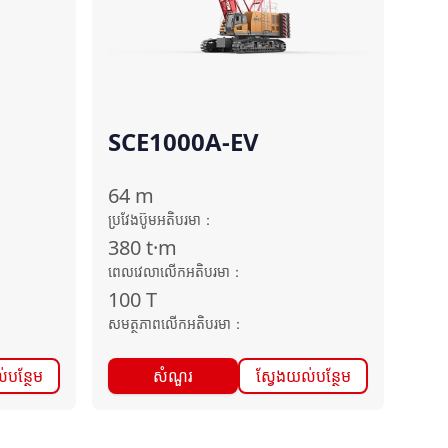
SCE1000A-EV
64
m
ប្រវែងប៊ូមអតិបរមា
：
380
t·m
ពេលវេលាលើកអតិបរមា
：
100
T
សមត្ថភាពលើកអតិបរមា
：
់បន្ថែម
សំណួរ
ស្វែងយល់បន្ថែម