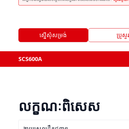
ស្នើសុំសម្រង់
ប្រូសួ
SCS600A
លក្ខណៈពិសេស
ងាយស្រួលដឹកជញ្ជូន