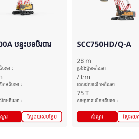
0A បន្ទះបទបីរបារ
SCC750HD/Q-A
28
m
អតិបរមា
：
ប្រវែងប៊ូមអតិបរមា
：
m
/
t·m
ើកអតិបរមា
：
ពេលវេលាលើកអតិបរមា
：
75
T
លើកអតិបរមា
：
សមត្ថភាពលើកអតិបរមា
：
ំណួរ
ស្វែងយល់បន្ថែម
សំណួរ
ស្វែងយល