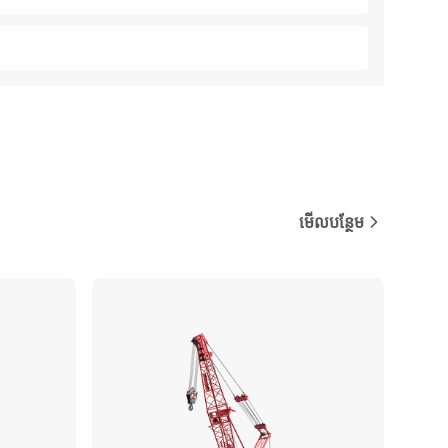
មើលបន្ថែម
ប្រៀបធៀប
ប្រៀបធៀប