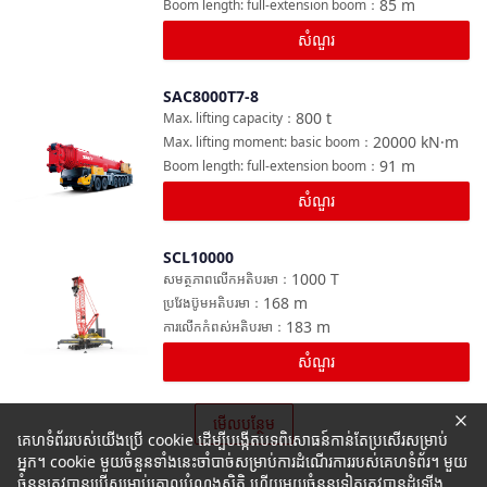
85
m
Boom length: full-extension boom
：
សំណួរ
SAC8000T7-8
ប្រៀបធៀប
800
t
Max. lifting capacity
：
20000
kN·m
Max. lifting moment: basic boom
：
91
m
Boom length: full-extension boom
：
សំណួរ
SCL10000
ប្រៀបធៀប
1000
T
សមត្ថភាពលើកអតិបរមា
：
168
m
ប្រវែងប៊ូមអតិបរមា
：
183
m
ការលើកកំពស់អតិបរមា
：
សំណួរ
មើលបន្ថែម
គេហទំព័ររបស់យើងប្រើ cookie ដើម្បីបង្កើតបទពិសោធន៍កាន់តែប្រសើរសម្រាប់
អ្នក។ cookie មួយចំនួនទាំងនេះចាំបាច់សម្រាប់ការដំណើរការរបស់គេហទំព័រ។ មួយ
ចំនួនត្រូវបានប្រើសម្រាប់គោលបំណងស្ថិតិ ហើយមួយចំនួនទៀតត្រូវបានដំឡើង