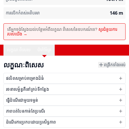
146
m
ការលើកកំពស់អតិបរមា
តើអ្នកចង់ស្វែងយល់បន្ថែមអំពីលក្ខណៈពិសេសនៃឧបករណ៍ទេ?
សួរជំនួយការ
របស់យើង →
លក្ខណៈពិសេស
ប៉ារ៉ាម៉ែត្រ
លក្ខណៈពិសេស
ពង្រីកទាំងអស់
ផលិតសម្រាប់គម្រោងដ៏ធំ
រចនាសម្ព័ន្ធគឺនៅគ្រប់ទីកន្លែង
ធ្វើដំណើរជាមួយទម្ងន់
ភាពបត់បែនកាន់តែប្រសើរ
ដំណើរការប្រកបដោយប្រសិទ្ធភាព