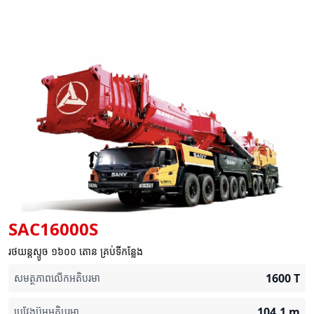
SAC16000S
រថយន្តស្ទូច ១៦០០ តោន គ្រប់ទីកន្លែង
1600
T
សមត្ថភាពលើកអតិបរមា
104.1
m
ប្រវែងប៊ូមអតិបរមា