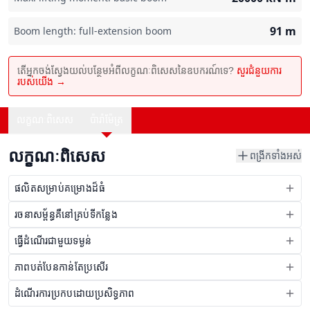
91
m
Boom length: full-extension boom
តើអ្នកចង់ស្វែងយល់បន្ថែមអំពីលក្ខណៈពិសេសនៃឧបករណ៍ទេ?
សួរជំនួយការ
របស់យើង →
លក្ខណៈពិសេស
ប៉ារ៉ាម៉ែត្រ
លក្ខណៈពិសេស
ពង្រីកទាំងអស់
ផលិតសម្រាប់គម្រោងដ៏ធំ
រចនាសម្ព័ន្ធគឺនៅគ្រប់ទីកន្លែង
ធ្វើដំណើរជាមួយទម្ងន់
ភាពបត់បែនកាន់តែប្រសើរ
ដំណើរការប្រកបដោយប្រសិទ្ធភាព