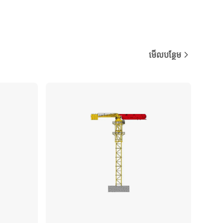
មើលបន្ថែម
ប្រៀបធៀប
ប្រៀបធៀប