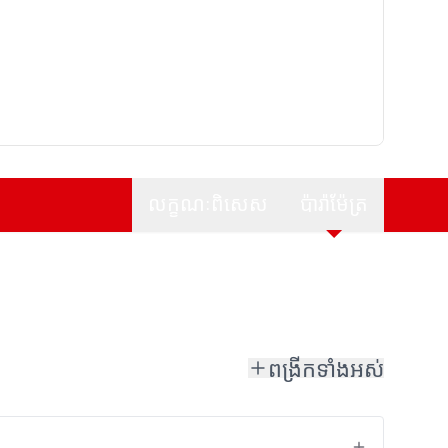
លក្ខណៈពិសេស
ប៉ារ៉ាម៉ែត្រ
ពង្រីកទាំងអស់