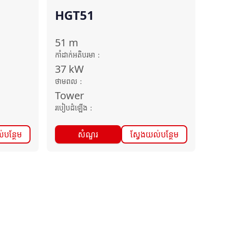
HGT51
51
m
កាំដាក់អតិបរមា
：
37
kW
ថាមពល
：
Tower
របៀបដំឡើង
：
់បន្ថែម
សំណួរ
ស្វែងយល់បន្ថែម