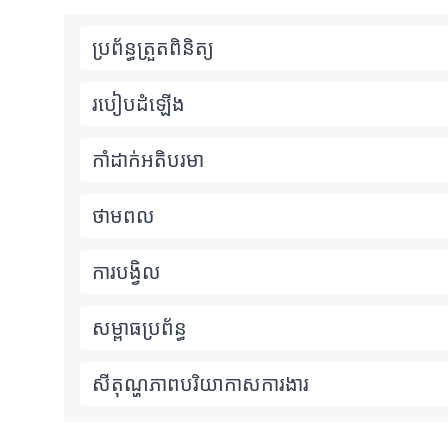
ប្រព័ន្ធត្រួតពិនិត្យ
របៀបដំឡើង
កាំដាក់អតិបរមា
ថាមពល
ការបង្វិល
សម្ពាធប្រព័ន្ធ
សីតុណ្ហភាពបរិយាកាសការងារ