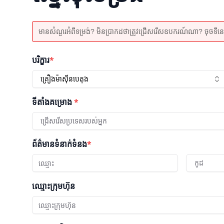
មានសំណួរអំពីទម្រង់? មិនប្រាកដថាត្រូវជ្រើសរើសឧបករណ៍ណា? ចុចទីនេះដើម
បរិក្ខារ
*
គ្រឿងម៉ាស៊ីនបេតុង
ទីតាំងគម្រោង
*
ជ្រើសរើសប្រទេសរបស់អ្នក
ព័ត៌មានទំនាក់ទំនង
*
កូដ
ឈ្មោះក្រុមហ៊ុន