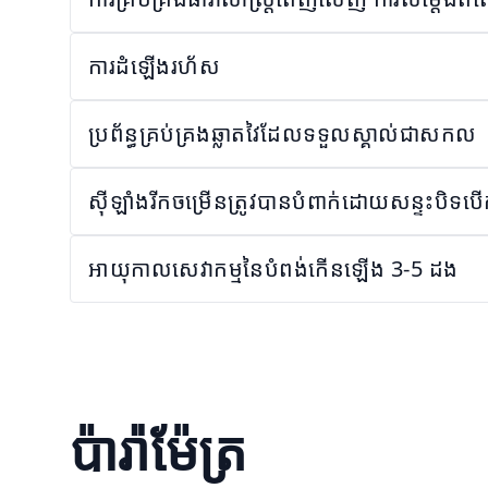
ការដំឡើងរហ័ស
ប្រព័ន្ធគ្រប់គ្រងឆ្លាតវៃដែលទទួលស្គាល់ជាសកល
ស៊ីឡាំងរីកចម្រើនត្រូវបានបំពាក់ដោយសន្ទះបិទបើក
អាយុកាលសេវាកម្មនៃបំពង់កើនឡើង 3-5 ដង
ប៉ារ៉ាម៉ែត្រ