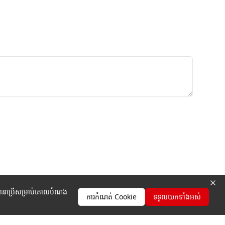
ូវបានប្រើសម្រាប់គោលបំណង
ការកំណត់ Cookie
ទទួលយកទាំងអស់