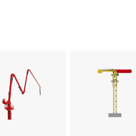
ប្រៀបធៀប