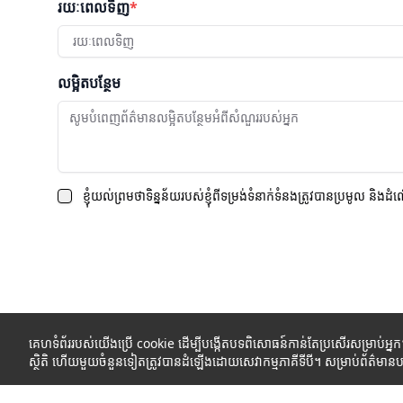
រយៈពេលទិញ
*
រយៈពេលទិញ
លម្អិតបន្ថែម
ខ្ញុំយល់ព្រមថាទិន្នន័យរបស់ខ្ញុំពីទម្រង់ទំនាក់ទំនងត្រូវបានប្រមូល និងដំ
គេហទំព័ររបស់យើងប្រើ cookie ដើម្បីបង្កើតបទពិសោធន៍កាន់តែប្រសើរសម្រាប់អ្ន
ស្ថិតិ ហើយមួយចំនួនទៀតត្រូវបានដំឡើងដោយសេវាកម្មភាគីទីបី។ សម្រាប់ព