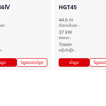
36Ⅳ
HGT45
m
44.6
m
បរមា
：
កាំដាក់អតិបរមា
：
37
kW
ថាមពល
：
Tower
ង
：
របៀបដំឡើង
：
ំណួរ
ស្វែងយល់បន្ថែម
សំណួរ
ស្វែងយល