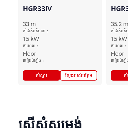
HGR33Ⅳ
HGR
33
m
35.2
កាំដាក់អតិបរមា
：
កាំដាក់អតិ
15
kW
15
kW
ថាមពល
：
ថាមពល
：
Floor
Floor
របៀបដំឡើង
：
របៀបដំឡើ
សំណួរ
ស្វែងយល់បន្ថែម
ស
ស្នើសុំសម្រង់