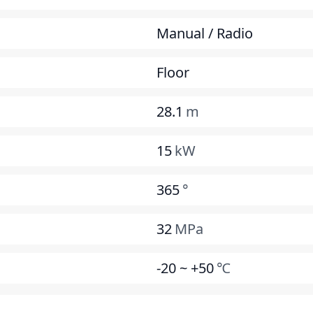
Manual / Radio
Floor
28.1
m
15
kW
365
°
32
MPa
-20 ~ +50
℃