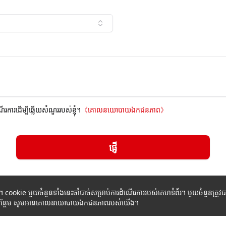
ណើរការដើម្បីឆ្លើយសំណួររបស់ខ្ញុំ។
《
គោលនយោបាយឯកជនភាព
》
ផ្ញើ
ក។ cookie មួយចំនួនទាំងនេះចាំបាច់សម្រាប់ការដំណើរការរបស់គេហទំព័រ។ មួយចំនួនត្រ
័ត៌មានបន្ថែម សូមអានគោលនយោបាយឯកជនភាពរបស់យើង។