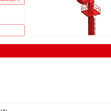
រ
ិសេស