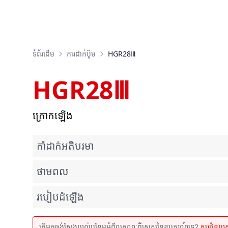
ទំព័រដើម
ការដាក់ប៊ូម
HGR28Ⅲ
HGR28Ⅲ
ក្រោកឡើង
កាំដាក់អតិបរមា
ថាមពល
របៀបដំឡើង
តើអ្នកចង់ស្វែងយល់បន្ថែមអំពីលក្ខណៈពិសេសនៃឧបករណ៍ទេ?
សួរជំនួយ