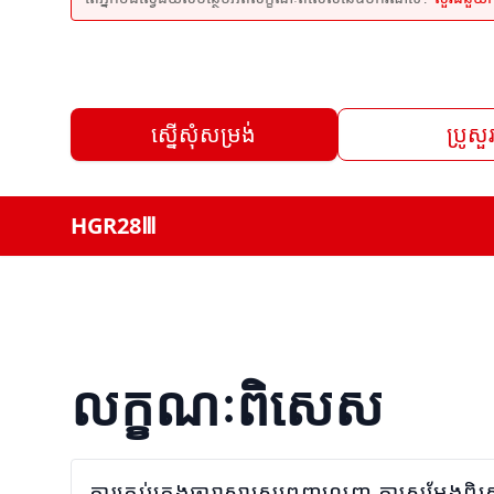
ស្នើសុំសម្រង់
ប្រូសួ
HGR28Ⅲ
លក្ខណៈពិសេស
ការគ្រប់គ្រងធារាសាស្ត្រពេញលេញ ការសម្តែងព