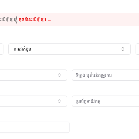
្បីសួរខ្ញុំ
ចុចទីនេះដើម្បីសួរ →
ការដាក់ប៊ូម