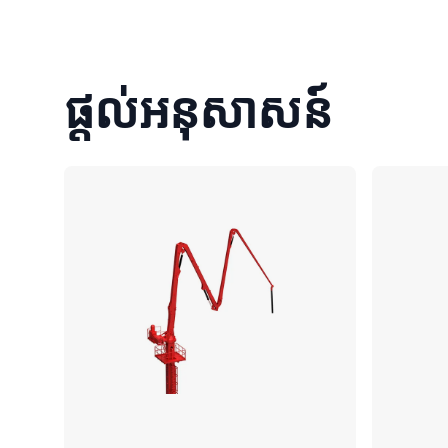
ផ្តល់អនុសាសន៍
ប្រៀបធៀប