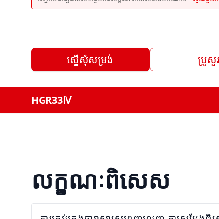
ស្នើសុំសម្រង់
ប្រូសួ
HGR33Ⅳ
លក្ខណៈពិសេស
ការគ្រប់គ្រងធារាសាស្ត្រពេញលេញ ការសម្តែងព