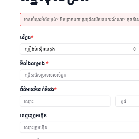
មានសំណួរអំពីទម្រង់? មិនប្រាកដថាត្រូវជ្រើសរើសឧបករណ៍ណា? ចុចទីនេះដើម
បរិក្ខារ
*
គ្រឿងម៉ាស៊ីនបេតុង
ទីតាំងគម្រោង
*
ជ្រើសរើសប្រទេសរបស់អ្នក
ព័ត៌មានទំនាក់ទំនង
*
កូដ
ឈ្មោះក្រុមហ៊ុន