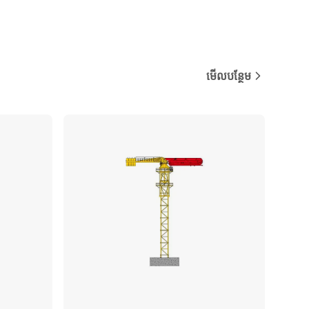
មើលបន្ថែម
ប្រៀបធៀប
ប្រៀបធៀប