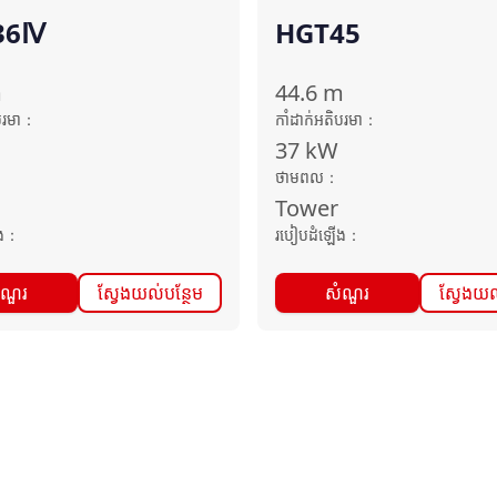
36Ⅳ
HGT45
m
44.6
m
បរមា
：
កាំដាក់អតិបរមា
：
37
kW
ថាមពល
：
Tower
ង
：
របៀបដំឡើង
：
ំណួរ
ស្វែងយល់បន្ថែម
សំណួរ
ស្វែងយល