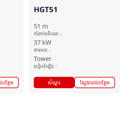
HGT51
51
m
កាំដាក់អតិបរមា
：
37
kW
ថាមពល
：
Tower
របៀបដំឡើង
：
់បន្ថែម
សំណួរ
ស្វែងយល់បន្ថែម