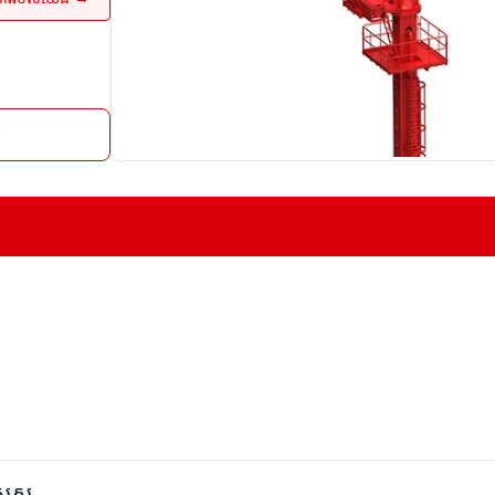
រ
ិសេស