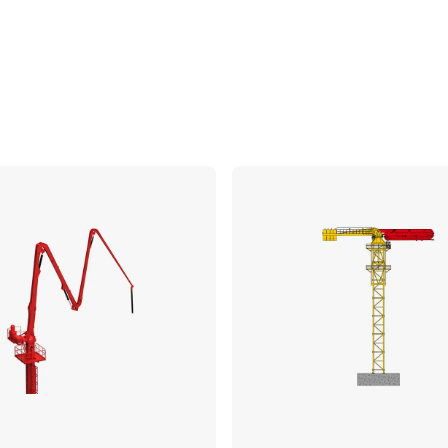
ប្រៀបធៀប