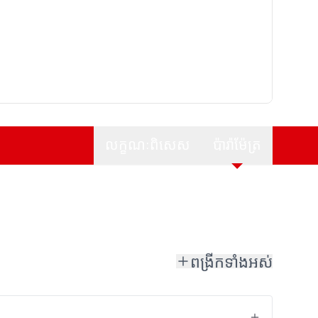
លក្ខណៈពិសេស
ប៉ារ៉ាម៉ែត្រ
ពង្រីកទាំងអស់