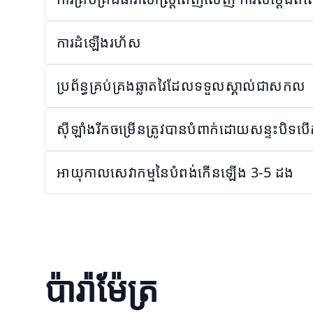
ការដំឡើងរហ័ស
ប្រព័ន្ធគ្រប់គ្រងឆ្លាតវៃដែលទទួលស្គាល់ជាសកល
ស៊ីឡាំងរីកចម្រើនត្រូវបានបំពាក់ដោយសន្ទះបិទបើក
អាយុកាលសេវាកម្មនៃបំពង់កើនឡើង 3-5 ដង
ប៉ារ៉ាម៉ែត្រ