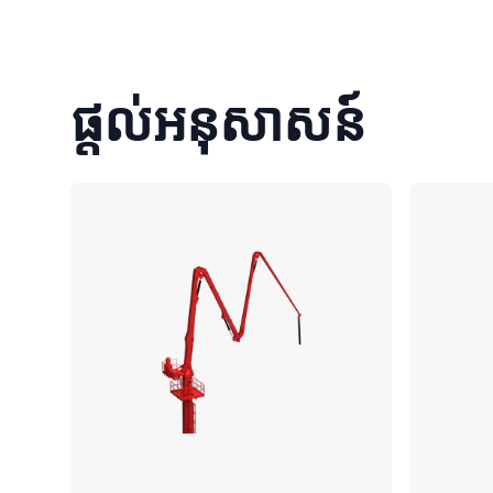
ផ្តល់អនុសាសន៍
ប្រៀបធៀប