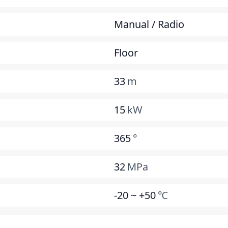
Manual / Radio
Floor
33
m
15
kW
365
°
32
MPa
-20 ~ +50
℃