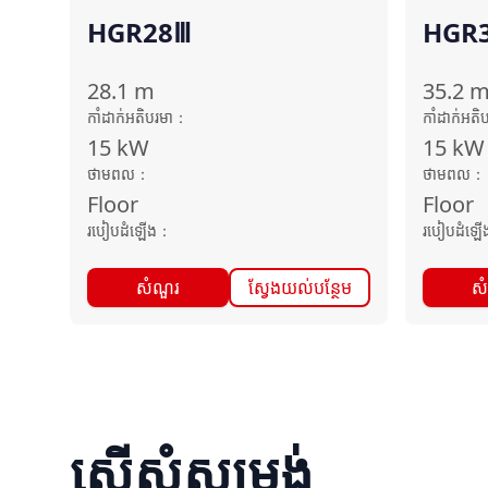
HGR28Ⅲ
HGR
28.1
m
35.2
កាំដាក់អតិបរមា
：
កាំដាក់អតិ
15
kW
15
kW
ថាមពល
：
ថាមពល
：
Floor
Floor
របៀបដំឡើង
：
របៀបដំឡើ
សំណួរ
ស្វែងយល់បន្ថែម
ស
ស្នើសុំសម្រង់