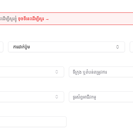
្បីសួរខ្ញុំ
ចុចទីនេះដើម្បីសួរ →
ការដាក់ប៊ូម