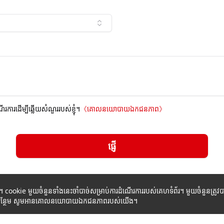
ណើរការដើម្បីឆ្លើយសំណួររបស់ខ្ញុំ។
《
គោលនយោបាយឯកជនភាព
》
ផ្ញើ
ក។ cookie មួយចំនួនទាំងនេះចាំបាច់សម្រាប់ការដំណើរការរបស់គេហទំព័រ។ មួយចំនួនត្រ
័ត៌មានបន្ថែម សូមអានគោលនយោបាយឯកជនភាពរបស់យើង។