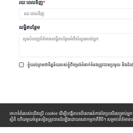
រយៈពេលទិញ
*
រយៈពេលទិញ
លម្អិតបន្ថែម
ខ្ញុំយល់ព្រមថាទិន្នន័យរបស់ខ្ញុំពីទម្រង់ទំនាក់ទំនងត្រូវបានប្រមូល និងដំ
គេហទំព័ររបស់យើងប្រើ cookie ដើម្បីបង្កើតបទពិសោធន៍កាន់តែប្រសើរសម្រាប់អ្ន
ស្ថិតិ ហើយមួយចំនួនទៀតត្រូវបានដំឡើងដោយសេវាកម្មភាគីទីបី។ សម្រាប់ព