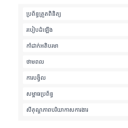
ប្រព័ន្ធត្រួតពិនិត្យ
របៀបដំឡើង
កាំដាក់អតិបរមា
ថាមពល
ការបង្វិល
សម្ពាធប្រព័ន្ធ
សីតុណ្ហភាពបរិយាកាសការងារ