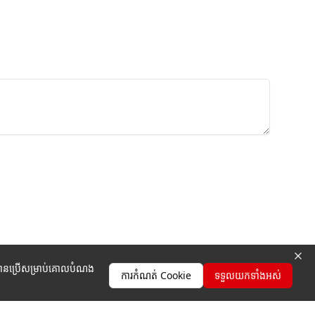
ូវបានប្រើសម្រាប់គោលបំណង
ការកំណត់ Cookie
ទទួលយកទាំងអស់