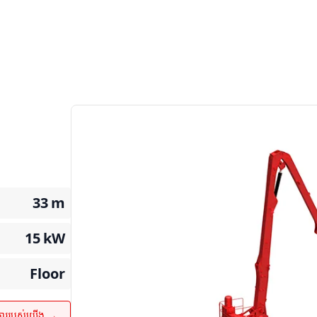
33
m
15
kW
Floor
ការរបស់យើង →