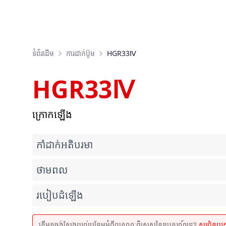
ទំព័រដើម
ការដាក់ប៊ូម
HGR33Ⅳ
HGR33Ⅳ
ក្រោកឡើង
កាំដាក់អតិបរមា
ថាមពល
របៀបដំឡើង
តើអ្នកចង់ស្វែងយល់បន្ថែមអំពីលក្ខណៈពិសេសនៃឧបករណ៍ទេ?
សួរជំនួយ