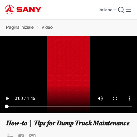
Italiano
Pagina iniziale
Video
𝑯𝒐𝒘-𝒕𝒐｜𝑻𝒊𝒑𝒔 𝒇𝒐𝒓 𝑫𝒖𝒎𝒑 𝑻𝒓𝒖𝒄𝒌 𝑴𝒂𝒊𝒏𝒕𝒆𝒏𝒂𝒏𝒄𝒆