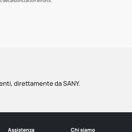
's decarbonization efforts.
menti, direttamente da SANY.
Assistenza
Chi siamo