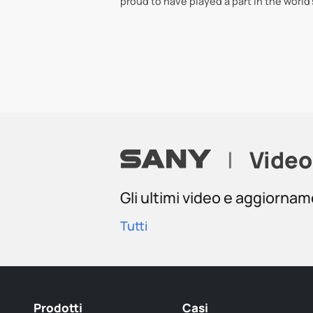
proud to have played a part in the world
|
Video
Gli ultimi video e aggiorna
Tutti
Prodotti
Casi