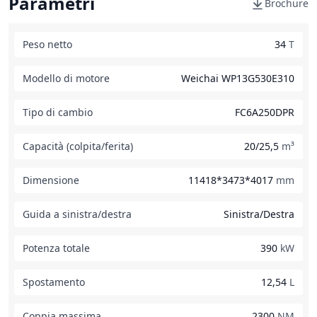
Parametri
Brochure
Peso netto
34
T
Modello di motore
Weichai WP13G530E310
Tipo di cambio
FC6A250DPR
Capacità (colpita/ferita)
20/25,5
m³
Dimensione
11418*3473*4017
mm
Guida a sinistra/destra
Sinistra/Destra
Potenza totale
390
kW
Spostamento
12,54
L
Coppia massima
2300
NM