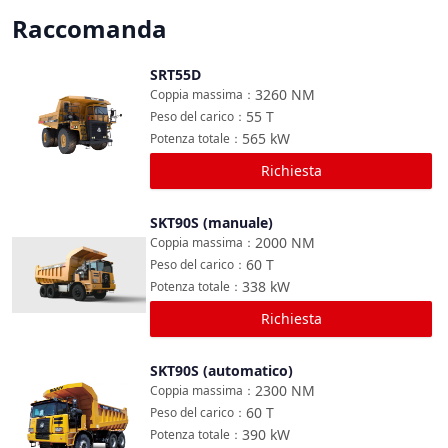
Raccomanda
SRT55D
Confronta
3260
NM
Coppia massima
：
55
T
Peso del carico
：
565
kW
Potenza totale
：
Richiesta
SKT90S (manuale)
Confronta
2000
NM
Coppia massima
：
60
T
Peso del carico
：
338
kW
Potenza totale
：
Richiesta
SKT90S (automatico)
Confronta
2300
NM
Coppia massima
：
60
T
Peso del carico
：
390
kW
Potenza totale
：