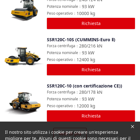
93
kW
Potenza nominale
：
10000
kg
Peso operativo
：
Richiesta
SSR120C-10S (CUMMINS-Euro Ⅱ)
Confronta
280/216
kN
Forza centrifuga
：
93
kW
Potenza nominale
：
12400
kg
Peso operativo
：
Richiesta
SSR120C-10 (con certificazione CE))
Confronta
280/178
kN
Forza centrifuga
：
93
kW
Potenza nominale
：
12000
kg
Peso operativo
：
Richiesta
Il nostro sito utilizza i cookie per creare un'esperienza
Vedi di più
migliore per te. Alcuni di questi cookie sono necessari per il