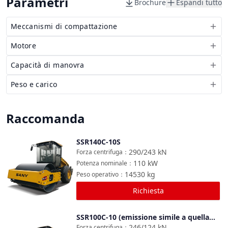
Parametri
Brochure
Espandi tutto
Meccanismi di compattazione
Motore
Capacità di manovra
Peso e carico
Raccomanda
SSR140C-10S
Confronta
290/243
kN
Forza centrifuga
：
110
kW
Potenza nominale
：
14530
kg
Peso operativo
：
Richiesta
SSR100C-10 (emissione simile a quella
Confronta
della Cina Ⅱ)
246/124
kN
Forza centrifuga
：