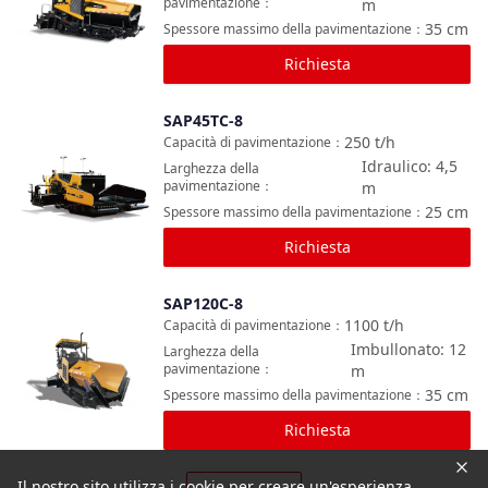
pavimentazione
：
m
35
cm
Spessore massimo della pavimentazione
：
Richiesta
SAP45TC-8
Confronta
250
t/h
Capacità di pavimentazione
：
Idraulico: 4,5
Larghezza della
pavimentazione
：
m
25
cm
Spessore massimo della pavimentazione
：
Richiesta
SAP120C-8
Confronta
1100
t/h
Capacità di pavimentazione
：
Imbullonato: 12
Larghezza della
pavimentazione
：
m
35
cm
Spessore massimo della pavimentazione
：
Richiesta
Il nostro sito utilizza i cookie per creare un'esperienza