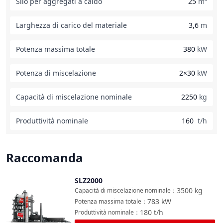
Silo per aggregati a caldo
25
m³
Larghezza di carico del materiale
3,6
m
Potenza massima totale
380
kW
Potenza di miscelazione
2×30
kW
Capacità di miscelazione nominale
2250
kg
Produttività nominale
160
t/h
Raccomanda
SLZ2000
Confronta
3500
kg
Capacità di miscelazione nominale
：
783
kW
Potenza massima totale
：
180
t/h
Produttività nominale
：