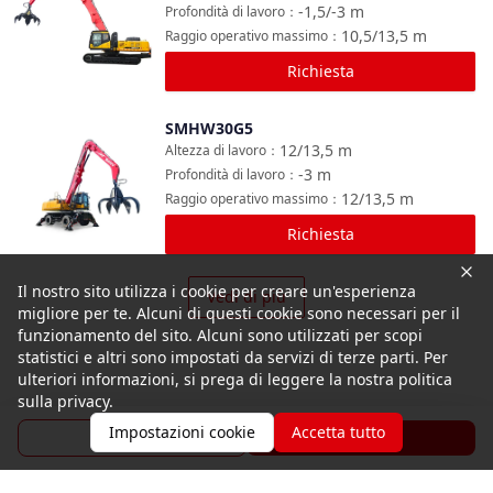
-1,5/-3
m
Profondità di lavoro
：
10,5/13,5
m
Raggio operativo massimo
：
Richiesta
SMHW30G5
Confronta
12/13,5
m
Altezza di lavoro
：
-3
m
Profondità di lavoro
：
12/13,5
m
Raggio operativo massimo
：
Richiesta
Il nostro sito utilizza i cookie per creare un'esperienza
Vedi di più
migliore per te. Alcuni di questi cookie sono necessari per il
funzionamento del sito. Alcuni sono utilizzati per scopi
statistici e altri sono impostati da servizi di terze parti. Per
ulteriori informazioni, si prega di leggere la nostra politica
sulla privacy.
Impostazioni cookie
Accetta tutto
Brochure
Richiesta