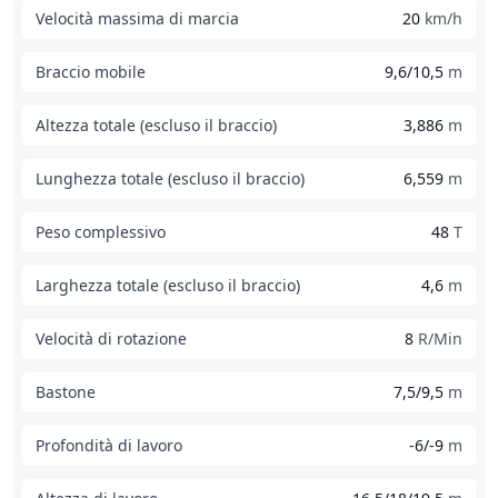
Velocità massima di marcia
20
km/h
Braccio mobile
9,6/10,5
m
Altezza totale (escluso il braccio)
3,886
m
Lunghezza totale (escluso il braccio)
6,559
m
Peso complessivo
48
T
Larghezza totale (escluso il braccio)
4,6
m
Velocità di rotazione
8
R/Min
Bastone
7,5/9,5
m
Profondità di lavoro
-6/-9
m