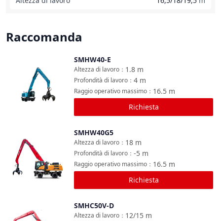
Altezza di lavoro
16,5/18/19,5
m
Raccomanda
SMHW40-E
Confronta
1.8
m
Altezza di lavoro
：
4
m
Profondità di lavoro
：
16.5
m
Raggio operativo massimo
：
Richiesta
SMHW40G5
Confronta
18
m
Altezza di lavoro
：
-5
m
Profondità di lavoro
：
16.5
m
Raggio operativo massimo
：
Richiesta
SMHC50V-D
Confronta
12/15
m
Altezza di lavoro
：