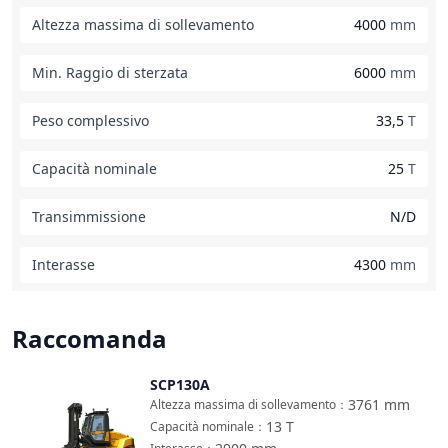
Altezza massima di sollevamento
4000
mm
Min. Raggio di sterzata
6000
mm
Peso complessivo
33,5
T
Capacità nominale
25
T
Transimmissione
N/D
Interasse
4300
mm
Raccomanda
SCP130A
Confronta
3761
mm
Altezza massima di sollevamento
：
13
T
Capacità nominale
：