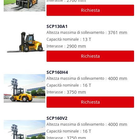
2700
mm
Interasse
：
Richiesta
SCP130A1
Confronta
3761
mm
Altezza massima di sollevamento
：
13
T
Capacità nominale
：
2900
mm
Interasse
：
Richiesta
SCP160H4
Confronta
4000
mm
Altezza massima di sollevamento
：
16
T
Capacità nominale
：
3750
mm
Interasse
：
Richiesta
SCP160V2
Confronta
4000
mm
Altezza massima di sollevamento
：
16
T
Capacità nominale
：
3750
mm
Interasse
：