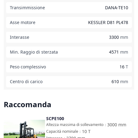
Transimmissione
DANA-TE10
Asse motore
KESSLER D81 PL478
Interasse
3300
mm
Min. Raggio di sterzata
4571
mm
Peso complessivo
16
T
Centro di carico
610
mm
Raccomanda
SCPE100
Confronta
3000
mm
Altezza massima di sollevamento
：
10
T
Capacità nominale
：