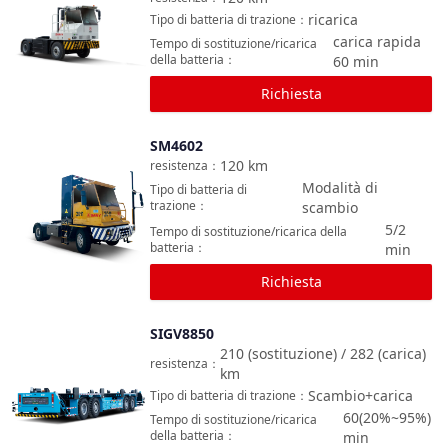
ricarica
Tipo di batteria di trazione
：
carica rapida
Tempo di sostituzione/ricarica
della batteria
：
60
min
Richiesta
SM4602
Confronta
120
km
resistenza
：
Modalità di
Tipo di batteria di
trazione
：
scambio
5/2
Tempo di sostituzione/ricarica della
batteria
：
min
Richiesta
SIGV8850
Confronta
210 (sostituzione) / 282 (carica)
resistenza
：
km
Scambio+carica
Tipo di batteria di trazione
：
60(20%~95%)
Tempo di sostituzione/ricarica
della batteria
：
min