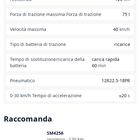
Forza di trazione massima Forza di trazione
75
t
Velocità massima
40
km/h
Tipo di batteria di trazione
ricarica
Tempo di sostituzione/ricarica della
carica rapida
batteria
60
min
Pneumatico
12R22.5-18PR
0-30 km/h Tempo di accelerazione
≤20
s
Raccomanda
SM4256
Confronta
120
km
resistenza
：