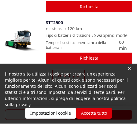
Richiesta
STT2500
Confronta
120
km
resistenza
：
Swapping mode
Tipo di batteria di trazione
：
60
Tempo di sostituzione/ricarica della
batteria
：
min
Richiesta
Il nostro sito utilizza i cookie per creare un'esperienza
Vedi di più
migliore per te. Alcuni di questi cookie sono necessari per il
funzionamento del sito. Alcuni sono utilizzati per scopi
statistici e altri sono impostati da servizi di terze parti. Per
ulteriori informazioni, si prega di leggere la nostra politica
sulla privacy.
Impostazioni cookie
Accetta tutto
Brochure
Richiesta