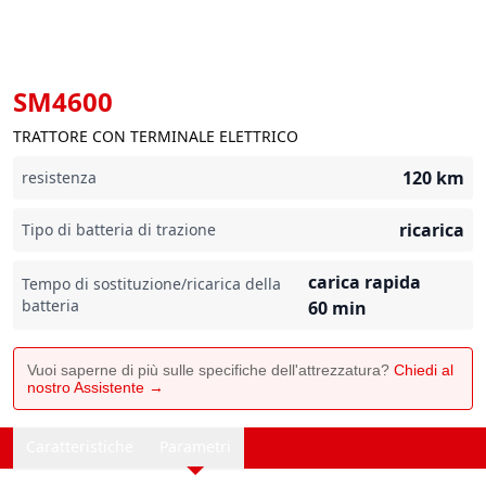
SM4600
TRATTORE CON TERMINALE ELETTRICO
120
km
resistenza
ricarica
Tipo di batteria di trazione
carica rapida
Tempo di sostituzione/ricarica della
batteria
60
min
Vuoi saperne di più sulle specifiche dell'attrezzatura?
Chiedi al
nostro Assistente →
Caratteristiche
Parametri