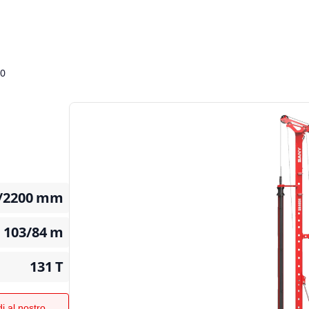
0
/2200
mm
103/84
m
131
T
i al nostro