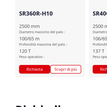
SR360R-H10
SR4
2500
mm
2500
Diametro massimo del palo
：
Diametro
100/65
m
106/6
Profondità massima del palo
：
Profondi
120
T
137
T
Peso operativo
：
Peso ope
Richiesta
Scopri di più
Ric