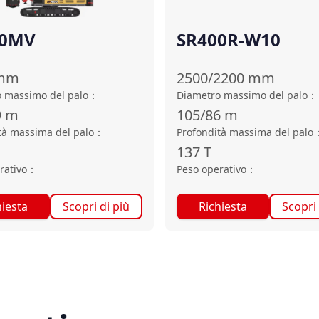
00MV
SR400R-W10
mm
2500/2200
mm
 massimo del palo
：
Diametro massimo del palo
：
9
m
105/86
m
tà massima del palo
：
Profondità massima del palo
137
T
rativo
：
Peso operativo
：
hiesta
Scopri di più
Richiesta
Scopri 