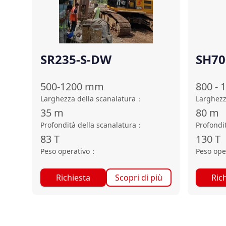
SR235-S-DW
SH70
500-1200
mm
800 - 
Larghezza della scanalatura
：
Larghezz
35
m
80
m
Profondità della scanalatura
：
Profondi
83
T
130
T
Peso operativo
：
Peso ope
Richiesta
Scopri di più
Ric