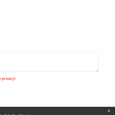
a privacy
》