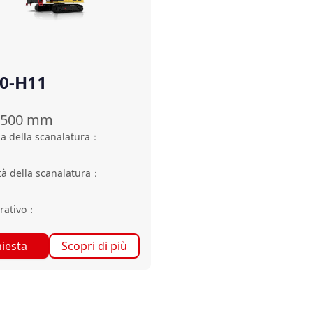
0-H11
1500
mm
a della scanalatura
：
tà della scanalatura
：
rativo
：
hiesta
Scopri di più