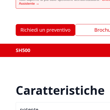
Assistente →
Richiedi un preventivo
Broch
SH500
Caratteristiche
potente