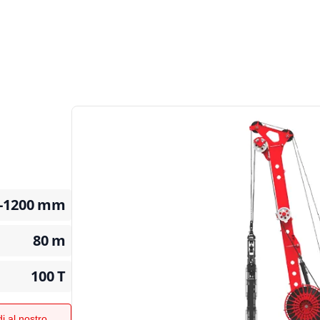
-1200
mm
80
m
100
T
i al nostro