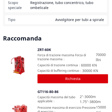
Scopo
Registrazione, tubo concentrico, tubo
speciale
ombelicale
Tipo
Avvolgitore per tubi a spirale
Raccomanda
ZRT-60K
Confronta
70000
Forza di trazione massima Forza di
trazione massima
：
Ibs
60000
KN
Capacità di trazione continua
：
30000
KN
Capacità di buffering continuo
：
Richiesta
GT116-80-86
Confronta
2"-3000m
Capacità massima del tubo
applicabile
：
1.75"-3800m
15000
Pressione massima di esercizio Pressione
di esercizio
：