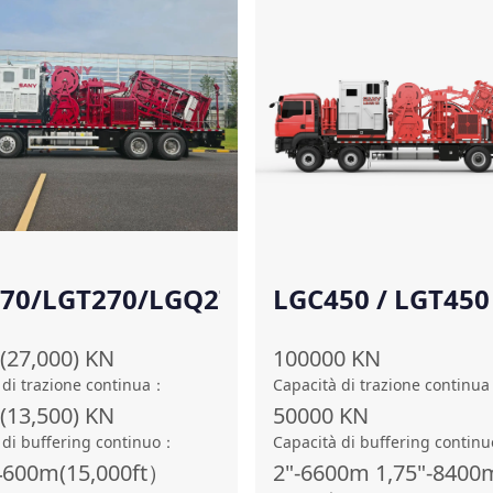
70/LGT270/LGQ270
LGC450 / LGT450
LGQ450
(27,000)
KN
100000
KN
 di trazione continua
：
Capacità di trazione continua
(13,500)
KN
50000
KN
 di buffering continuo
：
Capacità di buffering continu
-4600m(15,000ft）
2"-6600m 1,75"-8400