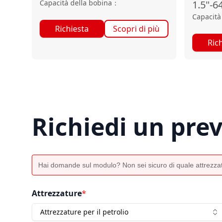
Capacità della bobina
：
1.5"-6
Capacità
Richiesta
Scopri di più
Ric
Richiedi un pre
Hai domande sul modulo? Non sei sicuro di quale attrezzat
Attrezzature
*
Attrezzature per il petrolio