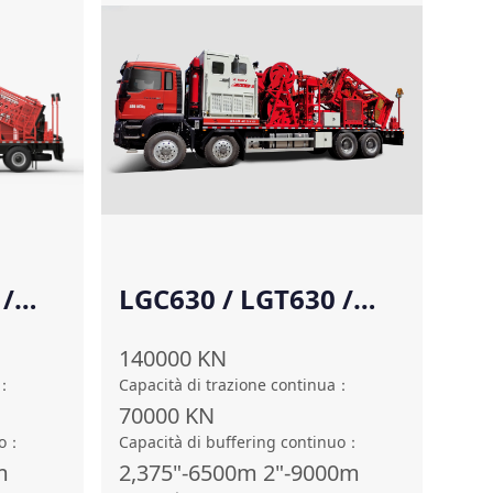
 /
LGC630 / LGT630 /
LGQ630
140000
KN
：
Capacità di trazione continua
：
70000
KN
o
：
Capacità di buffering continuo
：
m
2,375"-6500m 2"-9000m