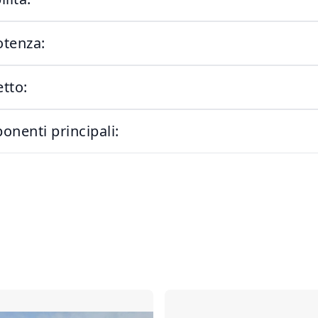
otenza:
etto:
onenti principali:
Confronta