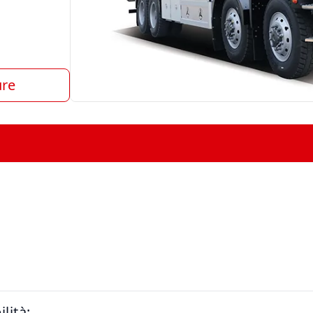
ure
lità: