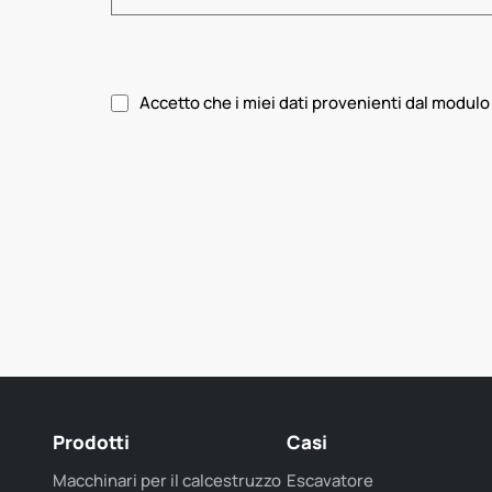
Accetto che i miei dati provenienti dal modulo 
Si prega di accettare l'informativa sulla privacy.
Prodotti
Casi
Macchinari per il calcestruzzo
Escavatore