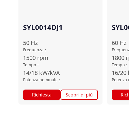
SYL0014DJ1
SYL0
50
Hz
60
Hz
Frequenza
：
Frequen
1500
rpm
1800
Tempo
：
Tempo
：
14/18
kW/kVA
16/20
Potenza nominale
：
Potenza 
Richiesta
Scopri di più
Ric