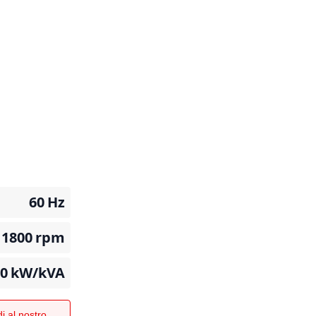
60
Hz
1800
rpm
10
kW/kVA
i al nostro