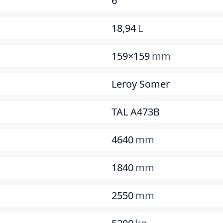
6
18,94
L
159×159
mm
Leroy Somer
TAL A473B
4640
mm
1840
mm
2550
mm