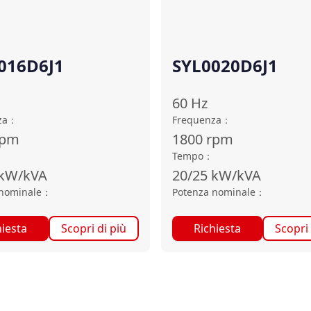
016D6J1
SYL0020D6J1
60
Hz
za
：
Frequenza
：
rpm
1800
rpm
Tempo
：
kW/kVA
20/25
kW/kVA
nominale
：
Potenza nominale
：
hiesta
Scopri di più
Richiesta
Scopri 