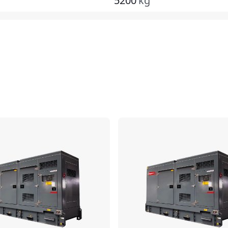
5200
kg
Confronta