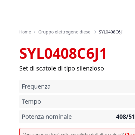
Home
Gruppo elettrogeno diesel
SYL0408C6J1
SYL0408C6J1
Set di scatole di tipo silenzioso
Frequenza
Tempo
Potenza nominale
408/5
Vuoi saperne di più sulle specifiche dell'attrezzatura?
Chied