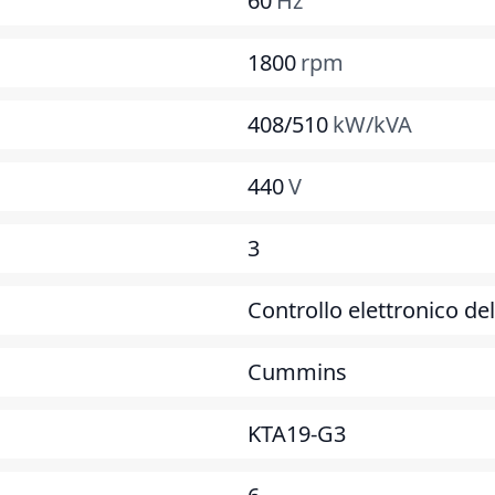
60
Hz
1800
rpm
408/510
kW/kVA
440
V
3
Controllo elettronico del
Cummins
KTA19-G3