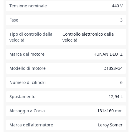
Tensione nominale
440
V
Fase
3
Tipo di controllo della
Controllo elettronico della
velocità
velocità
Marca del motore
HUNAN DEUTZ
Modello di motore
D13S3-G4
Numero di cilindri
6
Spostamento
12,94
L
Alesaggio × Corsa
131×160
mm
Marca dell'alternatore
Leroy Somer