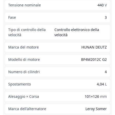
Tensione nominale
440
V
Fase
3
Tipo di controllo della
Controllo elettronico della
velocità
velocità
Marca del motore
HUNAN DEUTZ
Modello di motore
BF4M2012C G2
Numero di cilindri
4
Spostamento
4,04
L
Alesaggio × Corsa
101×126
mm
Marca dell'alternatore
Leroy Somer