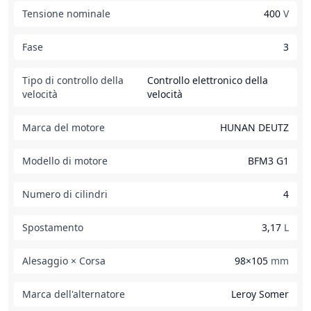
Tensione nominale
400
V
Fase
3
Tipo di controllo della
Controllo elettronico della
velocità
velocità
Marca del motore
HUNAN DEUTZ
Modello di motore
BFM3 G1
Numero di cilindri
4
Spostamento
3,17
L
Alesaggio × Corsa
98×105
mm
Marca dell'alternatore
Leroy Somer