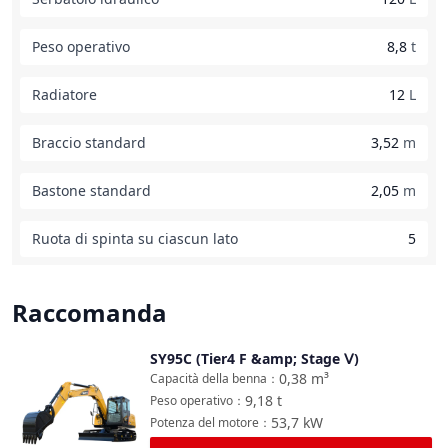
Peso operativo
8,8
t
Radiatore
12
L
Braccio standard
3,52
m
Bastone standard
2,05
m
Ruota di spinta su ciascun lato
5
Raccomanda
SY95C (Tier4 F &amp; Stage Ⅴ)
Confronta
0,38
m³
Capacità della benna
：
9,18
t
Peso operativo
：
53,7
kW
Potenza del motore
：