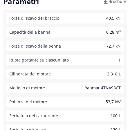
Parametri
Brochure
Forza di scavo del braccio
40,5
kN
Capacità della benna
0,28
m³
Forza di scavo della benna
72,7
kN
Ruota portante su ciascun lato
1
Cilindrata del motore
3,318
L
Modello di motore
Yanmar 4TNV98CT
Potenza del motore
53,7
kW
Serbatoio del carburante
100
L
Serbatoio idraulico
120
L