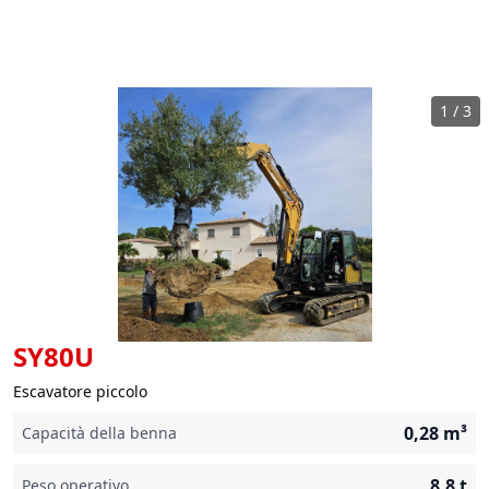
1
/
3
SY80U
Escavatore piccolo
0,28
m³
Capacità della benna
8,8
t
Peso operativo