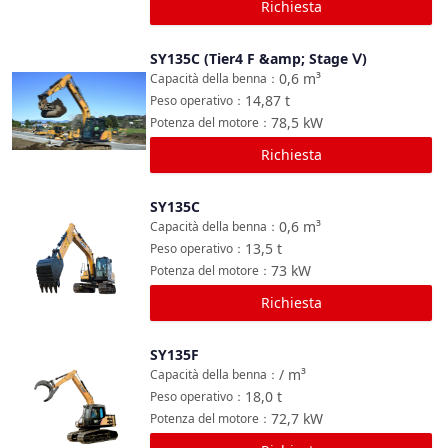
Richiesta
SY135C (Tier4 F &amp; Stage Ⅴ)
Confronta
0,6
m³
Capacità della benna
：
14,87
t
Peso operativo
：
78,5
kW
Potenza del motore
：
Richiesta
SY135C
Confronta
0,6
m³
Capacità della benna
：
13,5
t
Peso operativo
：
73
kW
Potenza del motore
：
Richiesta
SY135F
Confronta
/
m³
Capacità della benna
：
18,0
t
Peso operativo
：
72,7
kW
Potenza del motore
：