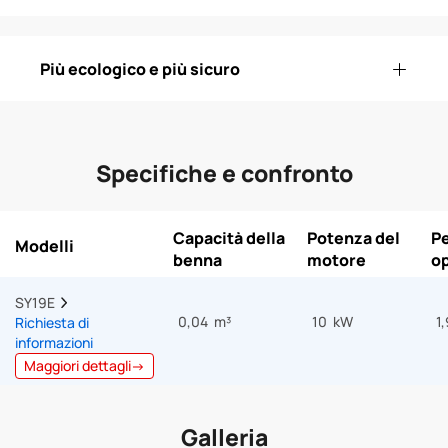
Più ecologico e più sicuro
Specifiche e confronto
Capacità della
Potenza del
P
Modelli
benna
motore
op
SY19E  
0,04 m³
10 kW
1
Richiesta di
informazioni
Maggiori dettagli→
Galleria