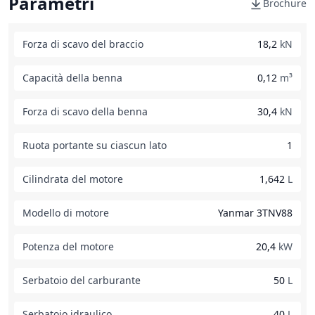
Parametri
Brochure
Forza di scavo del braccio
18,2
kN
Capacità della benna
0,12
m³
Forza di scavo della benna
30,4
kN
Ruota portante su ciascun lato
1
Cilindrata del motore
1,642
L
Modello di motore
Yanmar 3TNV88
Potenza del motore
20,4
kW
Serbatoio del carburante
50
L
Serbatoio idraulico
40
L