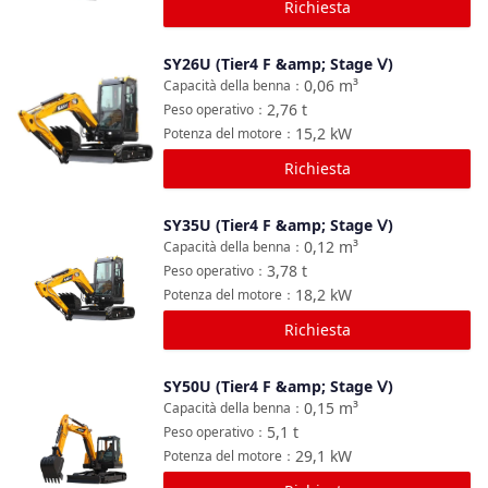
Richiesta
SY26U (Tier4 F &amp; Stage Ⅴ)
Confronta
0,06
m³
Capacità della benna
：
2,76
t
Peso operativo
：
15,2
kW
Potenza del motore
：
Richiesta
SY35U (Tier4 F &amp; Stage Ⅴ)
Confronta
0,12
m³
Capacità della benna
：
3,78
t
Peso operativo
：
18,2
kW
Potenza del motore
：
Richiesta
SY50U (Tier4 F &amp; Stage Ⅴ)
Confronta
0,15
m³
Capacità della benna
：
5,1
t
Peso operativo
：
29,1
kW
Potenza del motore
：