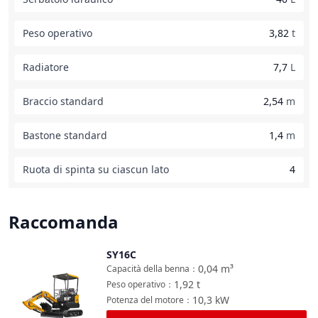
Peso operativo
3,82
t
Radiatore
7,7
L
Braccio standard
2,54
m
Bastone standard
1,4
m
Ruota di spinta su ciascun lato
4
Raccomanda
SY16C
Confronta
0,04
m³
Capacità della benna
：
1,92
t
Peso operativo
：
10,3
kW
Potenza del motore
：