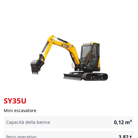
SY35U
Mini escavatore
0,12
m³
Capacità della benna
3,82
t
Peso operativo