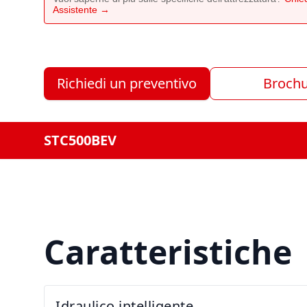
Assistente →
Richiedi un preventivo
Broch
STC500BEV
Caratteristiche
Idraulico intelligente