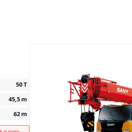
50
T
45,5
m
62
m
i al nostro