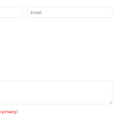
a privacy
》