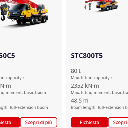
50C5
STC800T5
80
t
ing capacity
：
Max. lifting capacity
：
kN·m
2352
kN·m
ting moment: basic boom
：
Max. lifting moment: basic b
48.5
m
gth: full-extension boom
：
Boom length: full-extension 
hiesta
Scopri di più
Richiesta
Scopri 