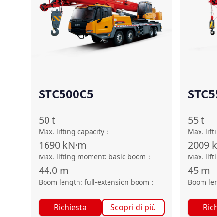
STC500C5
STC5
50
t
55
t
Max. lifting capacity
：
Max. lift
1690
kN·m
2009
Max. lifting moment: basic boom
：
Max. lif
44.0
m
45
m
Boom length: full-extension boom
：
Boom len
Richiesta
Scopri di più
Ric