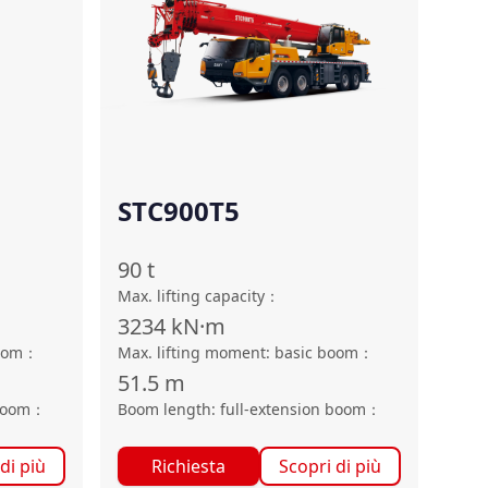
STC900T5
90
t
Max. lifting capacity
：
3234
kN·m
oom
：
Max. lifting moment: basic boom
：
51.5
m
boom
：
Boom length: full-extension boom
：
di più
Richiesta
Scopri di più