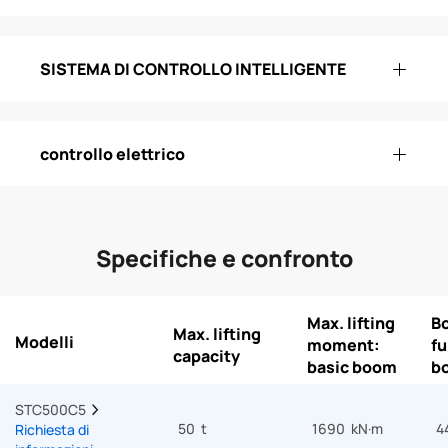
SISTEMA DI CONTROLLO INTELLIGENTE
controllo elettrico
Specifiche e confronto
Max. lifting
B
Max. lifting
Modelli
moment:
fu
capacity
basic boom
b
STC500C5  
50 t
1690 kN·m
4
Richiesta di