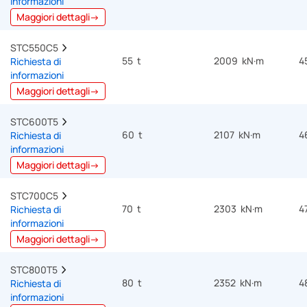
informazioni
Maggiori dettagli→
STC550C5  
55 t
2009 kN·m
4
Richiesta di
informazioni
Maggiori dettagli→
STC600T5  
60 t
2107 kN·m
4
Richiesta di
informazioni
Maggiori dettagli→
STC700C5  
70 t
2303 kN·m
4
Richiesta di
informazioni
Maggiori dettagli→
STC800T5  
80 t
2352 kN·m
4
Richiesta di
informazioni