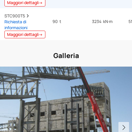
Maggiori dettagli→
STC900T5  
90 t
3234 kN·m
5
Richiesta di
informazioni
Maggiori dettagli→
Galleria