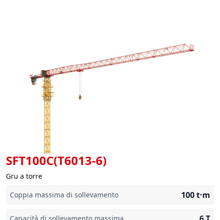
SFT100C(T6013-6)
Gru a torre
100
t·m
Coppia massima di sollevamento
6
T
Capacità di sollevamento massima