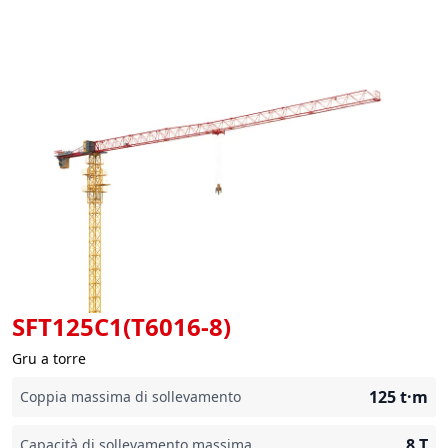
SFT125C1(T6016-8)
Gru a torre
125
t·m
Coppia massima di sollevamento
8
T
Capacità di sollevamento massima