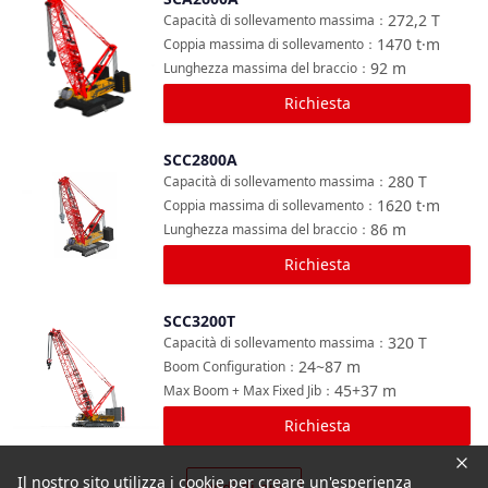
Confronta
272,2
T
Capacità di sollevamento massima
：
1470
t·m
Coppia massima di sollevamento
：
92
m
Lunghezza massima del braccio
：
Richiesta
SCC2800A
Confronta
280
T
Capacità di sollevamento massima
：
1620
t·m
Coppia massima di sollevamento
：
86
m
Lunghezza massima del braccio
：
Richiesta
SCC3200T
Confronta
320
T
Capacità di sollevamento massima
：
24~87
m
Boom Configuration
：
45+37
m
Max Boom + Max Fixed Jib
：
Richiesta
Il nostro sito utilizza i cookie per creare un'esperienza
Vedi di più