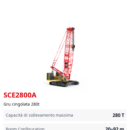
SCE2800A
Gru cingolata 280t
280
T
Capacità di sollevamento massima
20~92
m
Boom Configuration