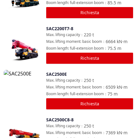
85.5
m
Boom length: full-extension boom
：
Richiesta
SAC2200T7-8
Confronta
220
t
Max. lifting capacity
：
6664
kN·m
Max. lifting moment: basic boom
：
75.5
m
Boom length: full-extension boom
：
Richiesta
SAC2500E
Confronta
250
t
Max. lifting capacity
：
6509
kN·m
Max. lifting moment: basic boom
：
75
m
Boom length: full-extension boom
：
Richiesta
SAC2500C8-8
Confronta
250
t
Max. lifting capacity
：
7369
kN·m
Max. lifting moment: basic boom
：