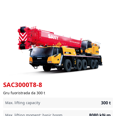
SAC3000T8-8
Gru fuoristrada da 300 t
300
t
Max. lifting capacity
8080
kN·m
Max. lifting moment: basic boom