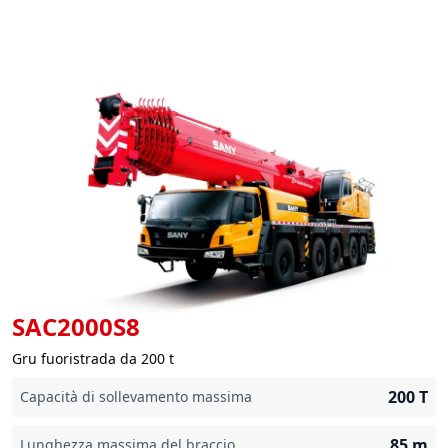
SAC2000S8
Gru fuoristrada da 200 t
200
T
Capacità di sollevamento massima
85
m
Lunghezza massima del braccio