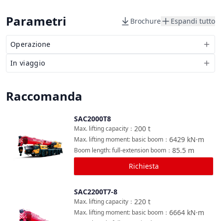
Parametri
Brochure
Espandi tutto
Operazione
In viaggio
Raccomanda
SAC2000T8
Confronta
200
t
Max. lifting capacity
：
6429
kN·m
Max. lifting moment: basic boom
：
85.5
m
Boom length: full-extension boom
：
Richiesta
SAC2200T7-8
Confronta
220
t
Max. lifting capacity
：
6664
kN·m
Max. lifting moment: basic boom
：