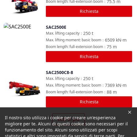
75.5
m
Boom length: full-extension boom
：
Richiesta
SAC2500E
Confronta
250
t
Max. lifting capacity
：
6509
kN·m
Max. lifting moment: basic boom
：
75
m
Boom length: full-extension boom
：
Richiesta
SAC2500C8-8
Confronta
250
t
Max. lifting capacity
：
7369
kN·m
Max. lifting moment: basic boom
：
88
m
Boom length: full-extension boom
：
Richiesta
Il nostro sito utilizza i cookie per creare un'esperienza
Vedi di più
migliore per te. Alcuni di questi cookie sono necessari per il
funzionamento del sito. Alcuni sono utilizzati per scopi
statistici e altri sono impostati da servizi di terze parti. Per