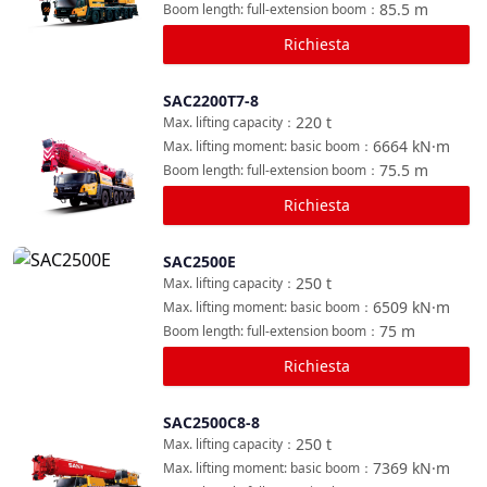
85.5
m
Boom length: full-extension boom
：
Richiesta
SAC2200T7-8
Confronta
220
t
Max. lifting capacity
：
6664
kN·m
Max. lifting moment: basic boom
：
75.5
m
Boom length: full-extension boom
：
Richiesta
SAC2500E
Confronta
250
t
Max. lifting capacity
：
6509
kN·m
Max. lifting moment: basic boom
：
75
m
Boom length: full-extension boom
：
Richiesta
SAC2500C8-8
Confronta
250
t
Max. lifting capacity
：
7369
kN·m
Max. lifting moment: basic boom
：