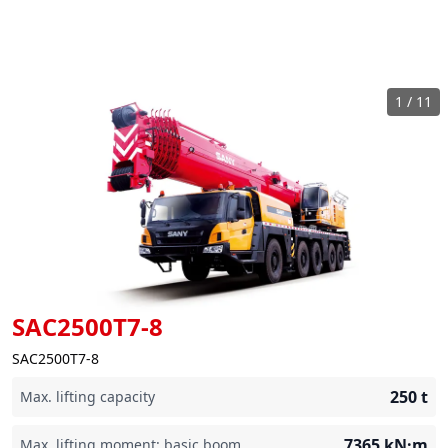
1
/
11
SAC2500T7-8
SAC2500T7-8
250
t
Max. lifting capacity
7365
kN·m
Max. lifting moment: basic boom