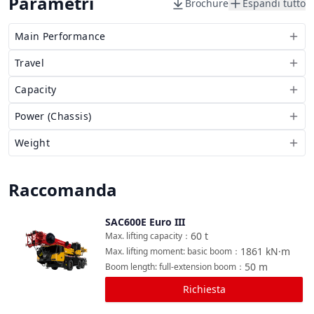
Parametri
Brochure
Espandi tutto
Main Performance
Travel
Capacity
Power (Chassis)
Weight
Raccomanda
SAC600E Euro III
Confronta
60
t
Max. lifting capacity
：
1861
kN·m
Max. lifting moment: basic boom
：
50
m
Boom length: full-extension boom
：
Richiesta