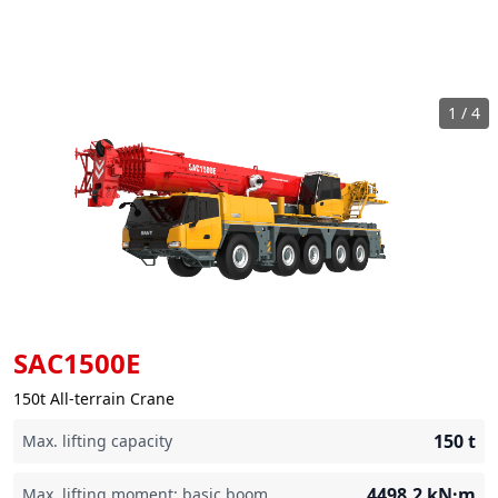
1
/
4
SAC1500E
150t All-terrain Crane
150
t
Max. lifting capacity
4498.2
kN·m
Max. lifting moment: basic boom