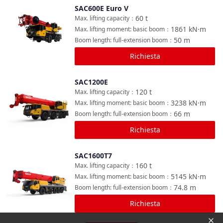
SAC600E Euro V
Confronta
60
t
Max. lifting capacity
：
1861
kN·m
Max. lifting moment: basic boom
：
50
m
Boom length: full-extension boom
：
Richiesta
SAC1200E
Confronta
120
t
Max. lifting capacity
：
3238
kN·m
Max. lifting moment: basic boom
：
66
m
Boom length: full-extension boom
：
Richiesta
SAC1600T7
Confronta
160
t
Max. lifting capacity
：
5145
kN·m
Max. lifting moment: basic boom
：
74.8
m
Boom length: full-extension boom
：
Richiesta