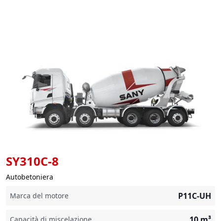
SY310C-8
Autobetoniera
P11C-UH
Marca del motore
10
m³
Capacità di miscelazione