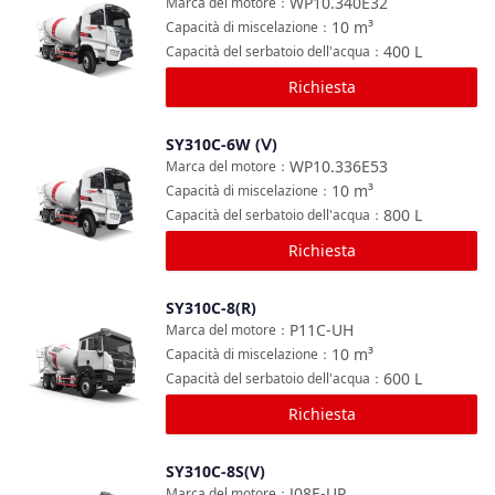
WP10.340E32
Marca del motore
：
10
m³
Capacità di miscelazione
：
400
L
Capacità del serbatoio dell'acqua
：
Richiesta
SY310C-6W (Ⅴ)
Confronta
WP10.336E53
Marca del motore
：
10
m³
Capacità di miscelazione
：
800
L
Capacità del serbatoio dell'acqua
：
Richiesta
SY310C-8(R)
Confronta
P11C-UH
Marca del motore
：
10
m³
Capacità di miscelazione
：
600
L
Capacità del serbatoio dell'acqua
：
Richiesta
SY310C-8S(V)
Confronta
J08E-UP
Marca del motore
：